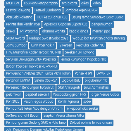
MCP KPK
KSB Raih Penghargaan
ntb bicara
dikes
video
Festival Taliwang
Festival Sumbawa
Jambore Agen PDPGR
Aksi Bela Palestina
HUT ke 20 Tahun KSB
Usung tema Sumbawa Barat Juara
Perintis dan Pendiri KSB
Apresiasi Capaian Bupati KSB
pengumuman
seleksi
JPT Pratama
dharma wanita
kepala dinas
menteri ppa
STBM Award
Padapa Swasti Saba 2023
Wabup kiat turunkan angka stunting
Jamu Sumbar
UMK KSB naik 7
12 Persen
Pelatuha Kader NU
H.W.Musyafirin Kader Terbaik NU NTB
Seleksi 4 JPT Lowong
Serukan Dukungan untuk Palestina
Terima Kunjungan Kapolda NTB
Bupati KSB beri motivasi PD-PKPNU
Penyusunan APBDes 2024 Tuntas Akhir Tahun
Pansel 4 JPT
DPMPTSP
Perizinan UMKM
Sistem OSS-RBA
Logo Gili Balu
pj gubernur ntb
Peresmian Bendungan Tiu Suntuk
Staf Ahli Bupati
Lulus Administrasi
pelantikan
pejabat eselon II
Waspadai gigitan HPS
Target Venue Cabor
Pon 2028
Pesan Tegas Wabup
Konflik Agraria
spbe
Pemda KSB Teken Mou dengan Unram
6 Pejabat lolos seleksi
Sel3eksi staf ahli Bupati
Siapkan Arena Utama MTQ
Pembangunan Gedung SMO 6 Poto Tano
Dikbud optimis tuntas januari
Jalin Kerjasama Dengan Fakultas Kedokteran Unram