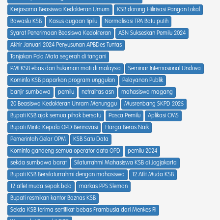
Kerjasama Beasiswa Kedokteran Umum
KSB dorong Hilirisasi Pangan Lokal
Bawaslu KSB
Kasus dugaan tipilu
Normalisasi TPA Batu putih
Syarat Penerimaan Beasiswa Kedokteran
ASN Sukseskan Pemilu 2024
Akhir Januari 2024 Penyusunan APBDes Tuntas
Tanjakan Pola Mata segerah di tangani
PMI KSB ebas dari hukuman mati di malaysia
Seminar Internasional Undova
Kominfo KSB paparkan program unggulan
Pelayanan Publik
banjir sumbawa
pemilu
netralitas asn
mahasiswa magang
20 Beasiswa Kedokteran Unram Menunggu
Musrenbang SKPD 2025
Bupati KSB ajak semua pihak bersatu
Pasca Pemilu
Aplikasi CMS
Bupati Minta Kepala OPD Berinovasi
Harga Beras Naik
Pemerintah Gelar OPM
KSB Satu Data
Kominfo gandeng semua operator data OPD
pemilu 2024
sekda sumbawa barat
Silaturrahmi Mahasiswa KSB di Jogjakarta
Bupati KSB Bersilaturrahmi dengan mahasiswa
12 Atlit Muda KSB
12 atlet muda sepak bola
markas PPS Sleman
Bupati resmikan kantor Baznas KSB
Sekda KSB terima sertifikat bebas Frambusia dari Menkes RI