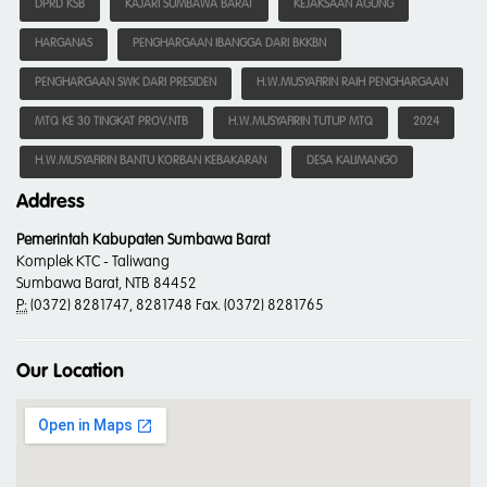
DPRD KSB
KAJARI SUMBAWA BARAT
KEJAKSAAN AGUNG
HARGANAS
PENGHARGAAN IBANGGA DARI BKKBN
PENGHARGAAN SWK DARI PRESIDEN
H.W.MUSYAFIRIN RAIH PENGHARGAAN
MTQ KE 30 TINGKAT PROV.NTB
H.W.MUSYAFIRIN TUTUP MTQ
2024
H.W.MUSYAFIRIN BANTU KORBAN KEBAKARAN
DESA KALIMANGO
Address
Pemerintah Kabupaten Sumbawa Barat
Komplek KTC - Taliwang
Sumbawa Barat, NTB 84452
P:
(0372) 8281747, 8281748 Fax. (0372) 8281765
Our Location