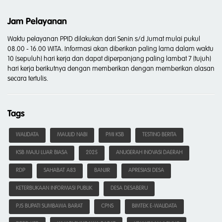
Jam Pelayanan
Waktu pelayanan PPID dilakukan dari Senin s/d Jumat mulai pukul
08.00 - 16.00 WITA. Informasi akan diberikan paling lama dalam waktu
10 (sepuluh) hari kerja dan dapat diperpanjang paling lambat 7 (tujuh)
hari kerja berikutnya dengan memberikan dengan memberikan alasan
secara tertulis.
Tags
WALIDATA
MAULID NABI
PMI KSB
TESTING BERITA
KSB MAJU LUAR BIASA
2025
ANUGERAH INOVASI DAERAH
RDP
SAHABAT A83
BANJIR
APRESIASI DESA
KETERBUKAAN INFORMASI PUBLIK
DESA DESABERU
PJS BUPATI SUMBAWA BARAT
CPNS
BIMTEK E-WALIDATA