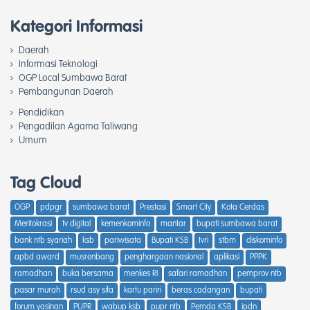
Kategori Informasi
Daerah
Informasi Teknologi
OGP Local Sumbawa Barat
Pembangunan Daerah
Pendidikan
Pengadilan Agama Taliwang
Umum
Tag Cloud
OGP
pdpgr
sumbawa barat
Prestasi
Smart City
Kota Cerdas
Meritokrasi
tv digital
kemenkominfo
mantar
bupati sumbawa barat
bank ntb syariah
ksb
pariwisata
Bupati KSB
tvri
stbm
diskominfo
apbd award
musrenbang
penghargaan nasional
aplikasi
PPPK
ramadhan
buka bersama
menkes RI
safari ramadhan
pemprov ntb
pasar murah
rsud asy sifa
kartu pariri
beras cadangan
bupati
forum yasinan
PUPR
wabup ksb
pupr ntb
Pemda KSB
ipdn