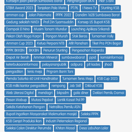
Konsepn jalan pikiran sumbawa barat
Penghargaan BKN
Pilar STBM
STBM Award 2023
Tanjakan Pola Mata
PT.PIL
I News TV
Stunting KSB
amman cup
Jalan Polamata
PPPK 2022
Dandim 1628 Sumbawa Barat
Gedung sekolah NWDI
Prof.Din Syamsuddin
Konsep IJS Bupati KSB
Dampak El Nino
Musim Tanam Mundur
Lounching Aplikasi Srikandi
Pekan Olah Raga Korpri
Pangan Murah
Stok Beras
Turnamen Volly
Amman Cup 2023
Ketua Perpani NTB
Atlit Panahan
Tiket Pra PON Bogor
PPPK BKKBN
BKKBN
Penurun Stunting
Pengesahan Raperda
Depot Air Bersih
Amman Mineral
sumbawabarat
ppid
komisiinformasi
keterbukaaninformasi
pelayananpublik
adipura
plt kades
jihad
pengadilan
tenis meja
Prigram Bariri Tani
Pemda Salurka 60 Unit Handtraktor
Turnamen Tenis Meja
KSB Cup 2023
KSB miliki kantor pengadilan
rempang
Job Skill
Dikbud KSB
Web Literasi Digital
mendagri
bkpsdm
gala diner
Deklari Pemilu Damai
Pesan Wabup
Mutasi Pejabat
Lantik Kasat Pol PP
Sekdis Ketahanan Pangan
Netralitas Pemilu ASN
Bupati Ingatkan Masyarakat Makmurkan masjid
Seleksi PPPK
KSB Genjot Produksi Ikan
Industri Peternakan Regional
Seleksi Calon Direktur Perumda
Khitan Masal
Desa Labuhan Lalar