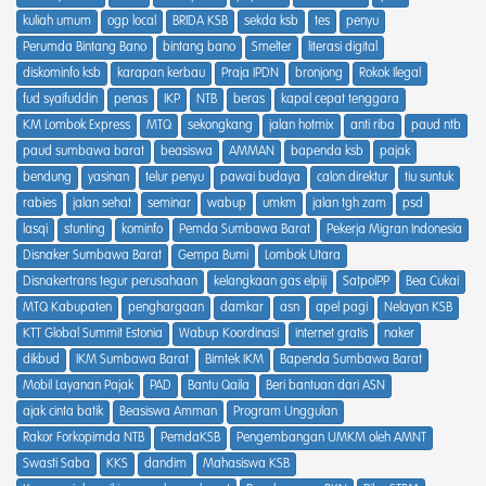
kuliah umum
ogp local
BRIDA KSB
sekda ksb
tes
penyu
Perumda Bintang Bano
bintang bano
Smelter
literasi digital
diskominfo ksb
karapan kerbau
Praja IPDN
bronjong
Rokok Ilegal
fud syaifuddin
penas
IKP
NTB
beras
kapal cepat tenggara
KM Lombok Express
MTQ
sekongkang
jalan hotmix
anti riba
paud ntb
paud sumbawa barat
beasiswa
AMMAN
bapenda ksb
pajak
bendung
yasinan
telur penyu
pawai budaya
calon direktur
tiu suntuk
rabies
jalan sehat
seminar
wabup
umkm
jalan tgh zam
psd
lasqi
stunting
kominfo
Pemda Sumbawa Barat
Pekerja Migran Indonesia
Disnaker Sumbawa Barat
Gempa Bumi
Lombok Utara
Disnakertrans tegur perusahaan
kelangkaan gas elpiji
SatpolPP
Bea Cukai
MTQ Kabupaten
penghargaan
damkar
asn
apel pagi
Nelayan KSB
KTT Global Summit Estonia
Wabup Koordinasi
internet gratis
naker
dikbud
IKM Sumbawa Barat
Bimtek IKM
Bapenda Sumbawa Barat
Mobil Layanan Pajak
PAD
Bantu Qaila
Beri bantuan dari ASN
ajak cinta batik
Beasiswa Amman
Program Unggulan
Rakor Forkopimda NTB
PemdaKSB
Pengembangan UMKM oleh AMNT
Swasti Saba
KKS
dandim
Mahasiswa KSB