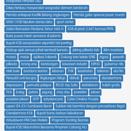
Waspadai Penyakit DBD
Dikes himbau masyarakat waspadai demam berdarah
Pemda antisipasi Konflik Bidang Lingkungan
Pemda gelar operasi pasar murah
MAN 1 KSB hijaukan danau lebo
sport center
Safari Ramadan Perdana Tahun 1445 H
KSB di jatah 2.847 formasi PPPK
Buka puasa tokoh samawa di jakarta
Bupati KSB sampaiakan sejumlah hal penting
Wabup ajak semua pihak kembali bersatu
Jelang pilkada ksb
iklim investasi
mutasi
maluk
Aplikasi Srikandi
Dukung tata kelola SPBE
irigasi
jereweh
pilkada
brang ene
bendungan
kawasan industri
NPHD
gubernur ntb
ntek bale
bandara kiantar
lebaran
THR
kesehatan
takbiran
idul fitri
Penyuluh anti korupsi
lingkungan hidup
dishub
perumda
disnakertrans
disparpora
pemuda pelopor
RSUD Asy Syifa
kedokteran
kuliah gratis
TKA
bulog
petani
jagung
may day
presiden
jokowi
presiden jokowi
WTP
satyalancana
Calon Direktur Prusda
Lepas 124 JCH Sumbawa Barat
Subkon tak bermitra dengan perusahaan Ilegal
Disnakertrans KSB
Bupati bantu korban kebakaran
Wisudawan PMI Dea Malela
Program Stunting Baznas
Bupati KSB Silaturrahmi Bersama Pimpinan Cabang NU