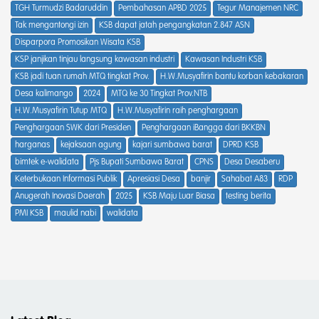
TGH Turmudzi Badaruddin
Pembahasan APBD 2025
Tegur Manajemen NRC
Tak mengantongi izin
KSB dapat jatah pengangkatan 2.847 ASN
Disparpora Promosikan Wisata KSB
KSP janjikan tinjau langsung kawasan industri
Kawasan Industri KSB
KSB jadi tuan rumah MTQ tingkat Prov.
H.W.Musyafirin bantu korban kebakaran
Desa kalimango
2024
MTQ ke 30 Tingkat Prov.NTB
H.W.Musyafirin Tutup MTQ
H.W.Musyafirin raih penghargaan
Penghargaan SWK dari Presiden
Penghargaan iBangga dari BKKBN
harganas
kejaksaan agung
kajari sumbawa barat
DPRD KSB
bimtek e-walidata
Pjs Bupati Sumbawa Barat
CPNS
Desa Desaberu
Keterbukaan Informasi Publik
Apresiasi Desa
banjir
Sahabat A83
RDP
Anugerah Inovasi Daerah
2025
KSB Maju Luar Biasa
testing berita
PMI KSB
maulid nabi
walidata