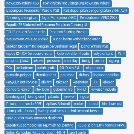
Kawasan Industri KSB
KSP janjikan tinjau langsung kawasan industri
Disparpora Promosikan Wisata KSB
KSB dapat jatah pengangkatan 2.847 ASN
Tak mengantongi izin
Tegur Manajemen NRC
Pembahasan APBD 2025
Bupati KSB Silaturrahmi Bersama Pimpinan Cabang NU
TGH Turmudzi Badaruddin
Program Stunting Baznas
Wisudawan PMI Dea Malela
Bupati bantu korban kebakaran
Subkon tak bermitra dengan perusahaan Ilegal
Disnakertrans KSB
Lepas 124 JCH Sumbawa Barat
Calon Direktur Prusda
satyalancana
WTP
presiden jokowi
jokowi
presiden
may day
bulog
petani
jagung
TKA
kedokteran
kuliah gratis
RSUD Asy Syifa
disparpora
pemuda pelopor
disnakertrans
perumda
dishub
lingkungan hidup
Penyuluh anti korupsi
idul fitri
takbiran
kesehatan
THR
lebaran
bandara kiantar
ntek bale
gubernur ntb
NPHD
kawasan industri
bendungan
brang ene
pilkada
jereweh
irigasi
Dukung tata kelola SPBE
Aplikasi Srikandi
maluk
mutasi
iklim investasi
Jelang pilkada ksb
Wabup ajak semua pihak kembali bersatu
Buka puasa tokoh samawa di jakarta
Bupati KSB sampaiakan sejumlah hal penting
KSB di jatah 2.847 formasi PPPK
Safari Ramadan Perdana Tahun 1445 H
sport center