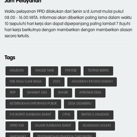
Jam Pelayanan
Waktu pelayanan PPID dilakukan dari Senin s/d Jumat mulai pukul
08.00 - 16.00 WITA. Informasi akan diberikan paling lama dalam waktu
10 (sepuluh) hari kerja dan dapat diperpanjang paling lambat 7 (tujuh)
hari kerja berikutnya dengan memberikan dengan memberikan alasan
secara tertulis.
Tags
WALIDATA
MAULID NABI
PMI KSB
TESTING BERITA
KSB MAJU LUAR BIASA
2025
ANUGERAH INOVASI DAERAH
RDP
SAHABAT A83
BANJIR
APRESIASI DESA
KETERBUKAAN INFORMASI PUBLIK
DESA DESABERU
PJS BUPATI SUMBAWA BARAT
CPNS
BIMTEK E-WALIDATA
DPRD KSB
KAJARI SUMBAWA BARAT
KEJAKSAAN AGUNG
HARGANAS
PENGHARGAAN IBANGGA DARI BKKBN