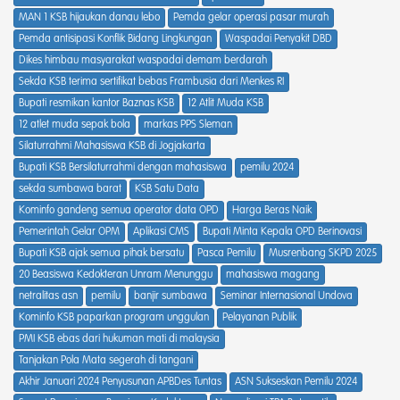
MAN 1 KSB hijaukan danau lebo
Pemda gelar operasi pasar murah
Pemda antisipasi Konflik Bidang Lingkungan
Waspadai Penyakit DBD
Dikes himbau masyarakat waspadai demam berdarah
Sekda KSB terima sertifikat bebas Frambusia dari Menkes RI
Bupati resmikan kantor Baznas KSB
12 Atlit Muda KSB
12 atlet muda sepak bola
markas PPS Sleman
Silaturrahmi Mahasiswa KSB di Jogjakarta
Bupati KSB Bersilaturrahmi dengan mahasiswa
pemilu 2024
sekda sumbawa barat
KSB Satu Data
Kominfo gandeng semua operator data OPD
Harga Beras Naik
Pemerintah Gelar OPM
Aplikasi CMS
Bupati Minta Kepala OPD Berinovasi
Bupati KSB ajak semua pihak bersatu
Pasca Pemilu
Musrenbang SKPD 2025
20 Beasiswa Kedokteran Unram Menunggu
mahasiswa magang
netralitas asn
pemilu
banjir sumbawa
Seminar Internasional Undova
Kominfo KSB paparkan program unggulan
Pelayanan Publik
PMI KSB ebas dari hukuman mati di malaysia
Tanjakan Pola Mata segerah di tangani
Akhir Januari 2024 Penyusunan APBDes Tuntas
ASN Sukseskan Pemilu 2024