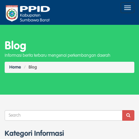
Toggl
naviga
Blog
Informasi berita terbaru mengenai perkembangan daerah
Home
Blog
Kategori Informasi