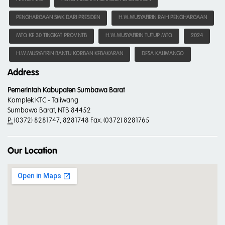
PENGHARGAAN SWK DARI PRESIDEN
H.W.MUSYAFIRIN RAIH PENGHARGAAN
MTQ KE 30 TINGKAT PROV.NTB
H.W.MUSYAFIRIN TUTUP MTQ
2024
H.W.MUSYAFIRIN BANTU KORBAN KEBAKARAN
DESA KALIMANGO
Address
Pemerintah Kabupaten Sumbawa Barat
Komplek KTC - Taliwang
Sumbawa Barat, NTB 84452
P:
(0372) 8281747, 8281748 Fax. (0372) 8281765
Our Location