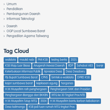
Umum
Pendidikan
Pembangunan Daerah
Informasi Teknologi
Daerah
OGP Local Sumbawa Barat
Pengadilan Agama Taliwang
Tag Cloud
walidata
maulid nabi
PMI KSB
testing berita
2025
KSB Maju Luar Biasa
Anugerah Inovasi Daerah
RDP
Sahabat A83
banjir
Keterbukaan Informasi Publik
Apresiasi Desa
Desa Desaberu
Pjs Bupati Sumbawa Barat
CPNS
bimtek e-walidata
DPRD KSB
kajari sumbawa barat
kejaksaan agung
harganas
H.W.Musyafirin raih penghargaan
Penghargaan SWK dari Presiden
Penghargaan iBangga dari BKKBN
MTQ ke 30 Tingkat Prov.NTB
H.W.Musyafirin Tutup MTQ
2024
H.W.Musyafirin bantu korban kebakaran
Desa kalimango
KSB jadi tuan rumah MTQ tingkat Prov.