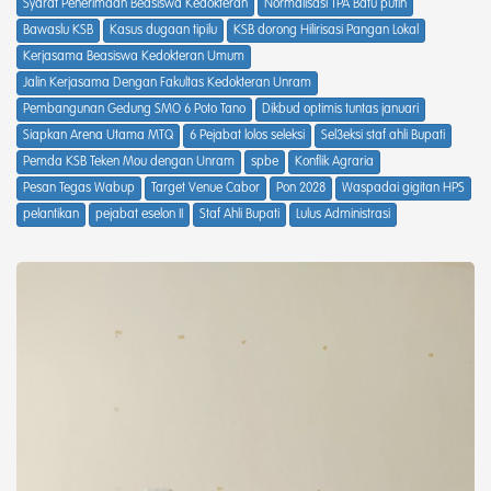
Syarat Penerimaan Beasiswa Kedokteran
Normalisasi TPA Batu putih
Bawaslu KSB
Kasus dugaan tipilu
KSB dorong Hilirisasi Pangan Lokal
Kerjasama Beasiswa Kedokteran Umum
Jalin Kerjasama Dengan Fakultas Kedokteran Unram
Pembangunan Gedung SMO 6 Poto Tano
Dikbud optimis tuntas januari
Siapkan Arena Utama MTQ
6 Pejabat lolos seleksi
Sel3eksi staf ahli Bupati
Pemda KSB Teken Mou dengan Unram
spbe
Konflik Agraria
Pesan Tegas Wabup
Target Venue Cabor
Pon 2028
Waspadai gigitan HPS
pelantikan
pejabat eselon II
Staf Ahli Bupati
Lulus Administrasi