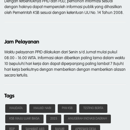
Dengan terbentuknya PPID dan PLID, pemohon informasi sesuai
dengan haknya dapat memperoleh informasi publik yang dihasilkan
oleh Pemerintah KSB sesuai dengan ketentuan UU No. 14 Tahun 2008.
Jam Pelayanan
Waktu pelayanan PPID dilakukan dari Senin s/d Jumat mulai pukul
08.00 - 16.00 WITA. Informasi akan diberikan paling lama dalam waktu
10 (sepuluh) hari kerja dan dapat diperpanjang paling lambat 7 (tujuh)
hari kerja berikutnya dengan memberikan dengan memberikan alasan
secara tertulis.
Tags
WALIDATA
MAULID NABI
PMI KSB
TESTING BERITA
KSB MAJU LUAR BIASA
2025
ANUGERAH INOVASI DAERAH
RDP
SAHABAT A83
BANJIR
APRESIASI DESA