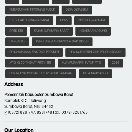
KETERBUKAAN INFORMASI PUBLIK
DESA DESABERU
PJS BUPATI SUMBAWA BARAT
CPNS
BIMTEK E-WALIDATA
DPRD KSB
KAJARI SUMBAWA BARAT
KEJAKSAAN AGUNG
HARGANAS
PENGHARGAAN IBANGGA DARI BKKBN
PENGHARGAAN SWK DARI PRESIDEN
H.W.MUSYAFIRIN RAIH PENGHARGAAN
MTQ KE 30 TINGKAT PROV.NTB
H.W.MUSYAFIRIN TUTUP MTQ
2024
H.W.MUSYAFIRIN BANTU KORBAN KEBAKARAN
DESA KALIMANGO
Address
Pemerintah Kabupaten Sumbawa Barat
Komplek KTC - Taliwang
Sumbawa Barat, NTB 84452
P:
(0372) 8281747, 8281748 Fax. (0372) 8281765
Our Location