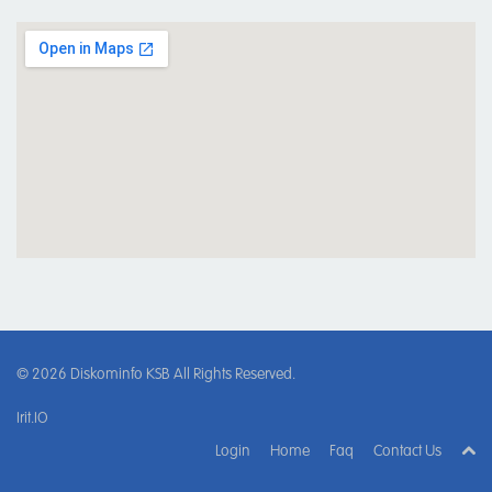
© 2026
Diskominfo KSB
All Rights Reserved.
Irit.IO
Login
Home
Faq
Contact Us