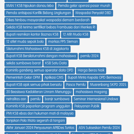
MAN 1 KSB hijaukan danau lebo
Pemda gelar operasi pasar murah
Pemda antisipasi Konflik Bidang Lingkungan
Waspadai Penyakit DBD
Dikes himbau masyarakat waspadai demam berdarah
Sekda KSB terima sertifikat bebas Frambusia dari Menkes RI
Bupati resmikan kantor Baznas KSB
12 Atlit Muda KSB
12 atlet muda sepak bola
markas PPS Sleman
Silaturrahmi Mahasiswa KSB di Jogjakarta
Bupati KSB Bersilaturrahmi dengan mahasiswa
pemilu 2024
sekda sumbawa barat
KSB Satu Data
Kominfo gandeng semua operator data OPD
Harga Beras Naik
Pemerintah Gelar OPM
Aplikasi CMS
Bupati Minta Kepala OPD Berinovasi
Bupati KSB ajak semua pihak bersatu
Pasca Pemilu
Musrenbang SKPD 2025
20 Beasiswa Kedokteran Unram Menunggu
mahasiswa magang
netralitas asn
pemilu
banjir sumbawa
Seminar Internasional Undova
Kominfo KSB paparkan program unggulan
Pelayanan Publik
PMI KSB ebas dari hukuman mati di malaysia
Tanjakan Pola Mata segerah di tangani
Akhir Januari 2024 Penyusunan APBDes Tuntas
ASN Sukseskan Pemilu 2024