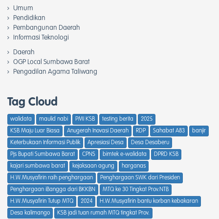
Umum
Pendidikan
Pembangunan Daerah
Informasi Teknologi
Daerah
OGP Local Sumbawa Barat
Pengadilan Agama Taliwang
Tag Cloud
walidata
maulid nabi
PMI KSB
testing berita
2025
KSB Maju Luar Biasa
Anugerah Inovasi Daerah
RDP
Sahabat A83
banjir
Keterbukaan Informasi Publik
Apresiasi Desa
Desa Desaberu
Pjs Bupati Sumbawa Barat
CPNS
bimtek e-walidata
DPRD KSB
kajari sumbawa barat
kejaksaan agung
harganas
H.W.Musyafirin raih penghargaan
Penghargaan SWK dari Presiden
Penghargaan iBangga dari BKKBN
MTQ ke 30 Tingkat Prov.NTB
H.W.Musyafirin Tutup MTQ
2024
H.W.Musyafirin bantu korban kebakaran
Desa kalimango
KSB jadi tuan rumah MTQ tingkat Prov.