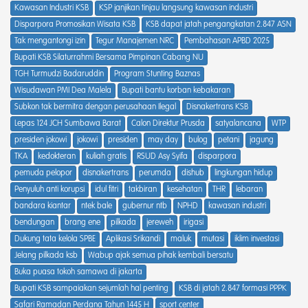
Kawasan Industri KSB
KSP janjikan tinjau langsung kawasan industri
Disparpora Promosikan Wisata KSB
KSB dapat jatah pengangkatan 2.847 ASN
Tak mengantongi izin
Tegur Manajemen NRC
Pembahasan APBD 2025
Bupati KSB Silaturrahmi Bersama Pimpinan Cabang NU
TGH Turmudzi Badaruddin
Program Stunting Baznas
Wisudawan PMI Dea Malela
Bupati bantu korban kebakaran
Subkon tak bermitra dengan perusahaan Ilegal
Disnakertrans KSB
Lepas 124 JCH Sumbawa Barat
Calon Direktur Prusda
satyalancana
WTP
presiden jokowi
jokowi
presiden
may day
bulog
petani
jagung
TKA
kedokteran
kuliah gratis
RSUD Asy Syifa
disparpora
pemuda pelopor
disnakertrans
perumda
dishub
lingkungan hidup
Penyuluh anti korupsi
idul fitri
takbiran
kesehatan
THR
lebaran
bandara kiantar
ntek bale
gubernur ntb
NPHD
kawasan industri
bendungan
brang ene
pilkada
jereweh
irigasi
Dukung tata kelola SPBE
Aplikasi Srikandi
maluk
mutasi
iklim investasi
Jelang pilkada ksb
Wabup ajak semua pihak kembali bersatu
Buka puasa tokoh samawa di jakarta
Bupati KSB sampaiakan sejumlah hal penting
KSB di jatah 2.847 formasi PPPK
Safari Ramadan Perdana Tahun 1445 H
sport center