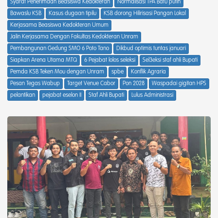
Syarat Penerimaan Beasiswa Kedokteran
Normalisasi TPA Batu putih
Bawaslu KSB
Kasus dugaan tipilu
KSB dorong Hilirisasi Pangan Lokal
Kerjasama Beasiswa Kedokteran Umum
Jalin Kerjasama Dengan Fakultas Kedokteran Unram
Pembangunan Gedung SMO 6 Poto Tano
Dikbud optimis tuntas januari
Siapkan Arena Utama MTQ
6 Pejabat lolos seleksi
Sel3eksi staf ahli Bupati
Pemda KSB Teken Mou dengan Unram
spbe
Konflik Agraria
Pesan Tegas Wabup
Target Venue Cabor
Pon 2028
Waspadai gigitan HPS
pelantikan
pejabat eselon II
Staf Ahli Bupati
Lulus Administrasi