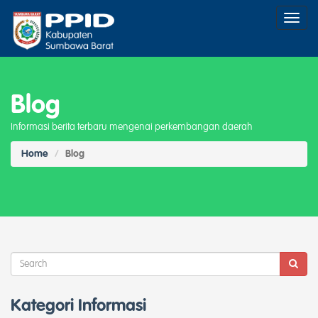
Toggl
naviga
Blog
Informasi berita terbaru mengenai perkembangan daerah
Home
Blog
Kategori Informasi