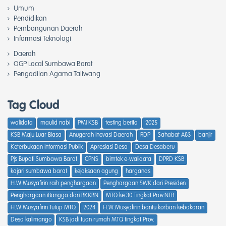
Umum
Pendidikan
Pembangunan Daerah
Informasi Teknologi
Daerah
OGP Local Sumbawa Barat
Pengadilan Agama Taliwang
Tag Cloud
walidata
maulid nabi
PMI KSB
testing berita
2025
KSB Maju Luar Biasa
Anugerah Inovasi Daerah
RDP
Sahabat A83
banjir
Keterbukaan Informasi Publik
Apresiasi Desa
Desa Desaberu
Pjs Bupati Sumbawa Barat
CPNS
bimtek e-walidata
DPRD KSB
kajari sumbawa barat
kejaksaan agung
harganas
H.W.Musyafirin raih penghargaan
Penghargaan SWK dari Presiden
Penghargaan iBangga dari BKKBN
MTQ ke 30 Tingkat Prov.NTB
H.W.Musyafirin Tutup MTQ
2024
H.W.Musyafirin bantu korban kebakaran
Desa kalimango
KSB jadi tuan rumah MTQ tingkat Prov.