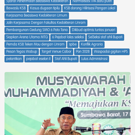
Syarat Penerimaan Beasiswa Kedokteran
Normalisasi TPA Batu putih
Bawaslu KSB
Kasus dugaan tipilu
KSB dorong Hilirisasi Pangan Lokal
Kerjasama Beasiswa Kedokteran Umum
Jalin Kerjasama Dengan Fakultas Kedokteran Unram
Pembangunan Gedung SMO 6 Poto Tano
Dikbud optimis tuntas januari
Siapkan Arena Utama MTQ
6 Pejabat lolos seleksi
Sel3eksi staf ahli Bupati
Pemda KSB Teken Mou dengan Unram
spbe
Konflik Agraria
Pesan Tegas Wabup
Target Venue Cabor
Pon 2028
Waspadai gigitan HPS
pelantikan
pejabat eselon II
Staf Ahli Bupati
Lulus Administrasi