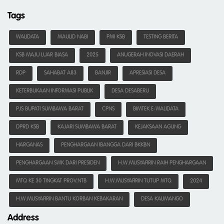
Tags
WALIDATA
MAULID NABI
PMI KSB
TESTING BERITA
KSB MAJU LUAR BIASA
2025
ANUGERAH INOVASI DAERAH
RDP
SAHABAT A83
BANJIR
APRESIASI DESA
KETERBUKAAN INFORMASI PUBLIK
DESA DESABERU
PJS BUPATI SUMBAWA BARAT
CPNS
BIMTEK E-WALIDATA
DPRD KSB
KAJARI SUMBAWA BARAT
KEJAKSAAN AGUNG
HARGANAS
PENGHARGAAN IBANGGA DARI BKKBN
PENGHARGAAN SWK DARI PRESIDEN
H.W.MUSYAFIRIN RAIH PENGHARGAAN
MTQ KE 30 TINGKAT PROV.NTB
H.W.MUSYAFIRIN TUTUP MTQ
2024
H.W.MUSYAFIRIN BANTU KORBAN KEBAKARAN
DESA KALIMANGO
Address