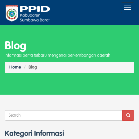
Toggl
naviga
Blog
Informasi berita terbaru mengenai perkembangan daerah
Home
Blog
Kategori Informasi