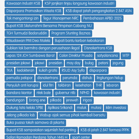
Kawasan Industri KSB
KSP janjikan tinjau langsung kawasan industri
Disparpora Promosikan Wisata KSB
KSB dapat jatah pengangkatan 2.847 ASN
Tak mengantongi izin
Tegur Manajemen NRC
Pembahasan APBD 2025
Bupati KSB Silaturrahmi Bersama Pimpinan Cabang NU
TGH Turmudzi Badaruddin
Program Stunting Baznas
Wisudawan PMI Dea Malela
Bupati bantu korban kebakaran
Subkon tak bermitra dengan perusahaan Ilegal
Disnakertrans KSB
Lepas 124 JCH Sumbawa Barat
Calon Direktur Prusda
satyalancana
WTP
presiden jokowi
jokowi
presiden
may day
bulog
petani
jagung
TKA
kedokteran
kuliah gratis
RSUD Asy Syifa
disparpora
pemuda pelopor
disnakertrans
perumda
dishub
lingkungan hidup
Penyuluh anti korupsi
idul fitri
takbiran
kesehatan
THR
lebaran
bandara kiantar
ntek bale
gubernur ntb
NPHD
kawasan industri
bendungan
brang ene
pilkada
jereweh
irigasi
Dukung tata kelola SPBE
Aplikasi Srikandi
maluk
mutasi
iklim investasi
Jelang pilkada ksb
Wabup ajak semua pihak kembali bersatu
Buka puasa tokoh samawa di jakarta
Bupati KSB sampaiakan sejumlah hal penting
KSB di jatah 2.847 formasi PPPK
Safari Ramadan Perdana Tahun 1445 H
sport center