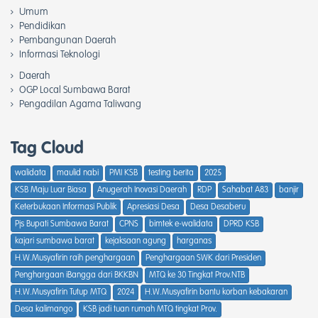
Umum
Pendidikan
Pembangunan Daerah
Informasi Teknologi
Daerah
OGP Local Sumbawa Barat
Pengadilan Agama Taliwang
Tag Cloud
walidata
maulid nabi
PMI KSB
testing berita
2025
KSB Maju Luar Biasa
Anugerah Inovasi Daerah
RDP
Sahabat A83
banjir
Keterbukaan Informasi Publik
Apresiasi Desa
Desa Desaberu
Pjs Bupati Sumbawa Barat
CPNS
bimtek e-walidata
DPRD KSB
kajari sumbawa barat
kejaksaan agung
harganas
H.W.Musyafirin raih penghargaan
Penghargaan SWK dari Presiden
Penghargaan iBangga dari BKKBN
MTQ ke 30 Tingkat Prov.NTB
H.W.Musyafirin Tutup MTQ
2024
H.W.Musyafirin bantu korban kebakaran
Desa kalimango
KSB jadi tuan rumah MTQ tingkat Prov.