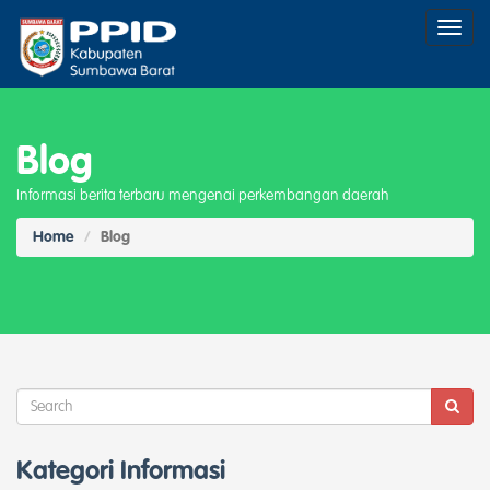
Toggl
naviga
Blog
Informasi berita terbaru mengenai perkembangan daerah
Home
Blog
Kategori Informasi