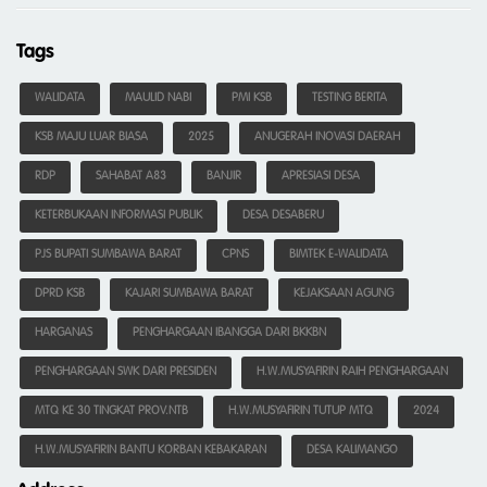
Tags
WALIDATA
MAULID NABI
PMI KSB
TESTING BERITA
KSB MAJU LUAR BIASA
2025
ANUGERAH INOVASI DAERAH
RDP
SAHABAT A83
BANJIR
APRESIASI DESA
KETERBUKAAN INFORMASI PUBLIK
DESA DESABERU
PJS BUPATI SUMBAWA BARAT
CPNS
BIMTEK E-WALIDATA
DPRD KSB
KAJARI SUMBAWA BARAT
KEJAKSAAN AGUNG
HARGANAS
PENGHARGAAN IBANGGA DARI BKKBN
PENGHARGAAN SWK DARI PRESIDEN
H.W.MUSYAFIRIN RAIH PENGHARGAAN
MTQ KE 30 TINGKAT PROV.NTB
H.W.MUSYAFIRIN TUTUP MTQ
2024
H.W.MUSYAFIRIN BANTU KORBAN KEBAKARAN
DESA KALIMANGO