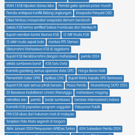
MAN 1 KSB hijaukan danau lebo
Pemda gelar operasi pasar murah
Pemda antisipasi Konflik Bidang Lingkungan
Waspadai Penyakit DBD
Dikes himbau masyarakat waspadai demam berdarah
Sekda KSB terima sertifikat bebas Frambusia dari Menkes RI
Bupati resmikan kantor Baznas KSB
12 Atlit Muda KSB
12 atlet muda sepak bola
markas PPS Sleman
Silaturrahmi Mahasiswa KSB di Jogjakarta
Bupati KSB Bersilaturrahmi dengan mahasiswa
pemilu 2024
sekda sumbawa barat
KSB Satu Data
Kominfo gandeng semua operator data OPD
Harga Beras Naik
Pemerintah Gelar OPM
Aplikasi CMS
Bupati Minta Kepala OPD Berinovasi
Bupati KSB ajak semua pihak bersatu
Pasca Pemilu
Musrenbang SKPD 2025
20 Beasiswa Kedokteran Unram Menunggu
mahasiswa magang
netralitas asn
pemilu
banjir sumbawa
Seminar Internasional Undova
Kominfo KSB paparkan program unggulan
Pelayanan Publik
PMI KSB ebas dari hukuman mati di malaysia
Tanjakan Pola Mata segerah di tangani
Akhir Januari 2024 Penyusunan APBDes Tuntas
ASN Sukseskan Pemilu 2024