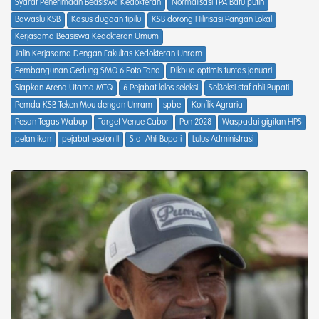
Syarat Penerimaan Beasiswa Kedokteran
Normalisasi TPA Batu putih
Bawaslu KSB
Kasus dugaan tipilu
KSB dorong Hilirisasi Pangan Lokal
Kerjasama Beasiswa Kedokteran Umum
Jalin Kerjasama Dengan Fakultas Kedokteran Unram
Pembangunan Gedung SMO 6 Poto Tano
Dikbud optimis tuntas januari
Siapkan Arena Utama MTQ
6 Pejabat lolos seleksi
Sel3eksi staf ahli Bupati
Pemda KSB Teken Mou dengan Unram
spbe
Konflik Agraria
Pesan Tegas Wabup
Target Venue Cabor
Pon 2028
Waspadai gigitan HPS
pelantikan
pejabat eselon II
Staf Ahli Bupati
Lulus Administrasi