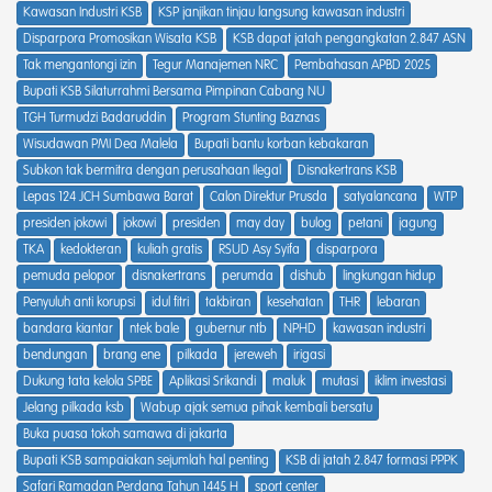
Kawasan Industri KSB
KSP janjikan tinjau langsung kawasan industri
Disparpora Promosikan Wisata KSB
KSB dapat jatah pengangkatan 2.847 ASN
Tak mengantongi izin
Tegur Manajemen NRC
Pembahasan APBD 2025
Bupati KSB Silaturrahmi Bersama Pimpinan Cabang NU
TGH Turmudzi Badaruddin
Program Stunting Baznas
Wisudawan PMI Dea Malela
Bupati bantu korban kebakaran
Subkon tak bermitra dengan perusahaan Ilegal
Disnakertrans KSB
Lepas 124 JCH Sumbawa Barat
Calon Direktur Prusda
satyalancana
WTP
presiden jokowi
jokowi
presiden
may day
bulog
petani
jagung
TKA
kedokteran
kuliah gratis
RSUD Asy Syifa
disparpora
pemuda pelopor
disnakertrans
perumda
dishub
lingkungan hidup
Penyuluh anti korupsi
idul fitri
takbiran
kesehatan
THR
lebaran
bandara kiantar
ntek bale
gubernur ntb
NPHD
kawasan industri
bendungan
brang ene
pilkada
jereweh
irigasi
Dukung tata kelola SPBE
Aplikasi Srikandi
maluk
mutasi
iklim investasi
Jelang pilkada ksb
Wabup ajak semua pihak kembali bersatu
Buka puasa tokoh samawa di jakarta
Bupati KSB sampaiakan sejumlah hal penting
KSB di jatah 2.847 formasi PPPK
Safari Ramadan Perdana Tahun 1445 H
sport center