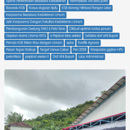
Syarat Penerimaan Beasiswa Kedokteran
Normalisasi TPA Batu putih
Bawaslu KSB
Kasus dugaan tipilu
KSB dorong Hilirisasi Pangan Lokal
Kerjasama Beasiswa Kedokteran Umum
Jalin Kerjasama Dengan Fakultas Kedokteran Unram
Pembangunan Gedung SMO 6 Poto Tano
Dikbud optimis tuntas januari
Siapkan Arena Utama MTQ
6 Pejabat lolos seleksi
Sel3eksi staf ahli Bupati
Pemda KSB Teken Mou dengan Unram
spbe
Konflik Agraria
Pesan Tegas Wabup
Target Venue Cabor
Pon 2028
Waspadai gigitan HPS
pelantikan
pejabat eselon II
Staf Ahli Bupati
Lulus Administrasi