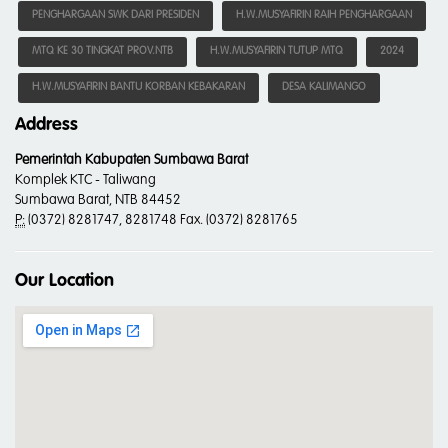
PENGHARGAAN SWK DARI PRESIDEN
H.W.MUSYAFIRIN RAIH PENGHARGAAN
MTQ KE 30 TINGKAT PROV.NTB
H.W.MUSYAFIRIN TUTUP MTQ
2024
H.W.MUSYAFIRIN BANTU KORBAN KEBAKARAN
DESA KALIMANGO
Address
Pemerintah Kabupaten Sumbawa Barat
Komplek KTC - Taliwang
Sumbawa Barat, NTB 84452
P:
(0372) 8281747, 8281748 Fax. (0372) 8281765
Our Location