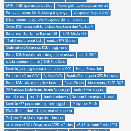
MAN 1 KSB hijaukan danau lebo
Pemda gelar operasi pasar murah
Pemda antisipasi Konflik Bidang Lingkungan
Waspadai Penyakit DBD
Dikes himbau masyarakat waspadai demam berdarah
Sekda KSB terima sertifikat bebas Frambusia dari Menkes RI
Bupati resmikan kantor Baznas KSB
12 Atlit Muda KSB
12 atlet muda sepak bola
markas PPS Sleman
Silaturrahmi Mahasiswa KSB di Jogjakarta
Bupati KSB Bersilaturrahmi dengan mahasiswa
pemilu 2024
sekda sumbawa barat
KSB Satu Data
Kominfo gandeng semua operator data OPD
Harga Beras Naik
Pemerintah Gelar OPM
Aplikasi CMS
Bupati Minta Kepala OPD Berinovasi
Bupati KSB ajak semua pihak bersatu
Pasca Pemilu
Musrenbang SKPD 2025
20 Beasiswa Kedokteran Unram Menunggu
mahasiswa magang
netralitas asn
pemilu
banjir sumbawa
Seminar Internasional Undova
Kominfo KSB paparkan program unggulan
Pelayanan Publik
PMI KSB ebas dari hukuman mati di malaysia
Tanjakan Pola Mata segerah di tangani
Akhir Januari 2024 Penyusunan APBDes Tuntas
ASN Sukseskan Pemilu 2024