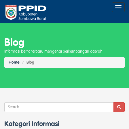
Toggl
naviga
Blog
Informasi berita terbaru mengenai perkembangan daerah
Home
Blog
Kategori Informasi