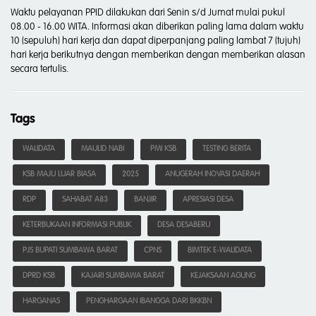
Waktu pelayanan PPID dilakukan dari Senin s/d Jumat mulai pukul
08.00 - 16.00 WITA. Informasi akan diberikan paling lama dalam waktu
10 (sepuluh) hari kerja dan dapat diperpanjang paling lambat 7 (tujuh)
hari kerja berikutnya dengan memberikan dengan memberikan alasan
secara tertulis.
Tags
WALIDATA
MAULID NABI
PMI KSB
TESTING BERITA
KSB MAJU LUAR BIASA
2025
ANUGERAH INOVASI DAERAH
RDP
SAHABAT A83
BANJIR
APRESIASI DESA
KETERBUKAAN INFORMASI PUBLIK
DESA DESABERU
PJS BUPATI SUMBAWA BARAT
CPNS
BIMTEK E-WALIDATA
DPRD KSB
KAJARI SUMBAWA BARAT
KEJAKSAAN AGUNG
HARGANAS
PENGHARGAAN IBANGGA DARI BKKBN