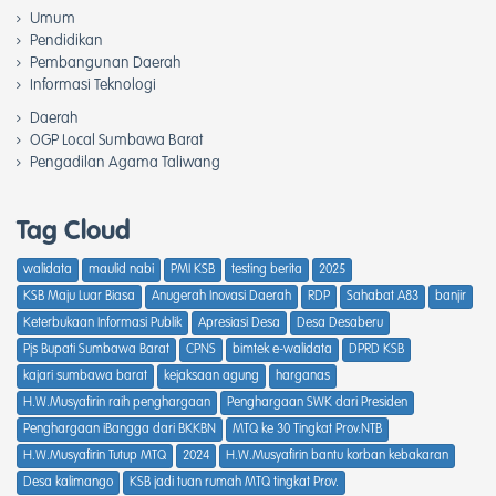
Umum
Pendidikan
Pembangunan Daerah
Informasi Teknologi
Daerah
OGP Local Sumbawa Barat
Pengadilan Agama Taliwang
Tag Cloud
walidata
maulid nabi
PMI KSB
testing berita
2025
KSB Maju Luar Biasa
Anugerah Inovasi Daerah
RDP
Sahabat A83
banjir
Keterbukaan Informasi Publik
Apresiasi Desa
Desa Desaberu
Pjs Bupati Sumbawa Barat
CPNS
bimtek e-walidata
DPRD KSB
kajari sumbawa barat
kejaksaan agung
harganas
H.W.Musyafirin raih penghargaan
Penghargaan SWK dari Presiden
Penghargaan iBangga dari BKKBN
MTQ ke 30 Tingkat Prov.NTB
H.W.Musyafirin Tutup MTQ
2024
H.W.Musyafirin bantu korban kebakaran
Desa kalimango
KSB jadi tuan rumah MTQ tingkat Prov.