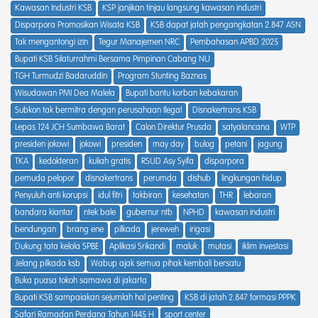
Kawasan Industri KSB
KSP janjikan tinjau langsung kawasan industri
Disparpora Promosikan Wisata KSB
KSB dapat jatah pengangkatan 2.847 ASN
Tak mengantongi izin
Tegur Manajemen NRC
Pembahasan APBD 2025
Bupati KSB Silaturrahmi Bersama Pimpinan Cabang NU
TGH Turmudzi Badaruddin
Program Stunting Baznas
Wisudawan PMI Dea Malela
Bupati bantu korban kebakaran
Subkon tak bermitra dengan perusahaan Ilegal
Disnakertrans KSB
Lepas 124 JCH Sumbawa Barat
Calon Direktur Prusda
satyalancana
WTP
presiden jokowi
jokowi
presiden
may day
bulog
petani
jagung
TKA
kedokteran
kuliah gratis
RSUD Asy Syifa
disparpora
pemuda pelopor
disnakertrans
perumda
dishub
lingkungan hidup
Penyuluh anti korupsi
idul fitri
takbiran
kesehatan
THR
lebaran
bandara kiantar
ntek bale
gubernur ntb
NPHD
kawasan industri
bendungan
brang ene
pilkada
jereweh
irigasi
Dukung tata kelola SPBE
Aplikasi Srikandi
maluk
mutasi
iklim investasi
Jelang pilkada ksb
Wabup ajak semua pihak kembali bersatu
Buka puasa tokoh samawa di jakarta
Bupati KSB sampaiakan sejumlah hal penting
KSB di jatah 2.847 formasi PPPK
Safari Ramadan Perdana Tahun 1445 H
sport center