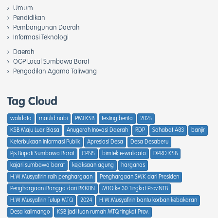
Umum
Pendidikan
Pembangunan Daerah
Informasi Teknologi
Daerah
OGP Local Sumbawa Barat
Pengadilan Agama Taliwang
Tag Cloud
walidata
maulid nabi
PMI KSB
testing berita
2025
KSB Maju Luar Biasa
Anugerah Inovasi Daerah
RDP
Sahabat A83
banjir
Keterbukaan Informasi Publik
Apresiasi Desa
Desa Desaberu
Pjs Bupati Sumbawa Barat
CPNS
bimtek e-walidata
DPRD KSB
kajari sumbawa barat
kejaksaan agung
harganas
H.W.Musyafirin raih penghargaan
Penghargaan SWK dari Presiden
Penghargaan iBangga dari BKKBN
MTQ ke 30 Tingkat Prov.NTB
H.W.Musyafirin Tutup MTQ
2024
H.W.Musyafirin bantu korban kebakaran
Desa kalimango
KSB jadi tuan rumah MTQ tingkat Prov.