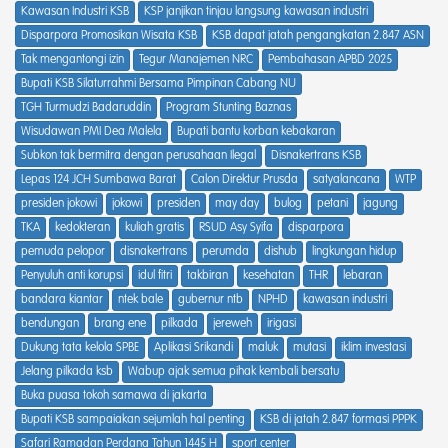
Kawasan Industri KSB
KSP janjikan tinjau langsung kawasan industri
Disparpora Promosikan Wisata KSB
KSB dapat jatah pengangkatan 2.847 ASN
Tak mengantongi izin
Tegur Manajemen NRC
Pembahasan APBD 2025
Bupati KSB Silaturrahmi Bersama Pimpinan Cabang NU
TGH Turmudzi Badaruddin
Program Stunting Baznas
Wisudawan PMI Dea Malela
Bupati bantu korban kebakaran
Subkon tak bermitra dengan perusahaan Ilegal
Disnakertrans KSB
Lepas 124 JCH Sumbawa Barat
Calon Direktur Prusda
satyalancana
WTP
presiden jokowi
jokowi
presiden
may day
bulog
petani
jagung
TKA
kedokteran
kuliah gratis
RSUD Asy Syifa
disparpora
pemuda pelopor
disnakertrans
perumda
dishub
lingkungan hidup
Penyuluh anti korupsi
idul fitri
takbiran
kesehatan
THR
lebaran
bandara kiantar
ntek bale
gubernur ntb
NPHD
kawasan industri
bendungan
brang ene
pilkada
jereweh
irigasi
Dukung tata kelola SPBE
Aplikasi Srikandi
maluk
mutasi
iklim investasi
Jelang pilkada ksb
Wabup ajak semua pihak kembali bersatu
Buka puasa tokoh samawa di jakarta
Bupati KSB sampaiakan sejumlah hal penting
KSB di jatah 2.847 formasi PPPK
Safari Ramadan Perdana Tahun 1445 H
sport center