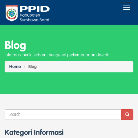
Toggl
naviga
Blog
Informasi berita terbaru mengenai perkembangan daerah
Home
Blog
Kategori Informasi