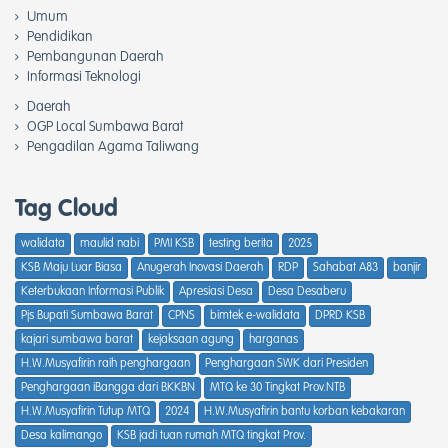
Umum
Pendidikan
Pembangunan Daerah
Informasi Teknologi
Daerah
OGP Local Sumbawa Barat
Pengadilan Agama Taliwang
Tag Cloud
walidata
maulid nabi
PMI KSB
testing berita
2025
KSB Maju Luar Biasa
Anugerah Inovasi Daerah
RDP
Sahabat A83
banjir
Keterbukaan Informasi Publik
Apresiasi Desa
Desa Desaberu
Pjs Bupati Sumbawa Barat
CPNS
bimtek e-walidata
DPRD KSB
kajari sumbawa barat
kejaksaan agung
harganas
H.W.Musyafirin raih penghargaan
Penghargaan SWK dari Presiden
Penghargaan iBangga dari BKKBN
MTQ ke 30 Tingkat Prov.NTB
H.W.Musyafirin Tutup MTQ
2024
H.W.Musyafirin bantu korban kebakaran
Desa kalimango
KSB jadi tuan rumah MTQ tingkat Prov.