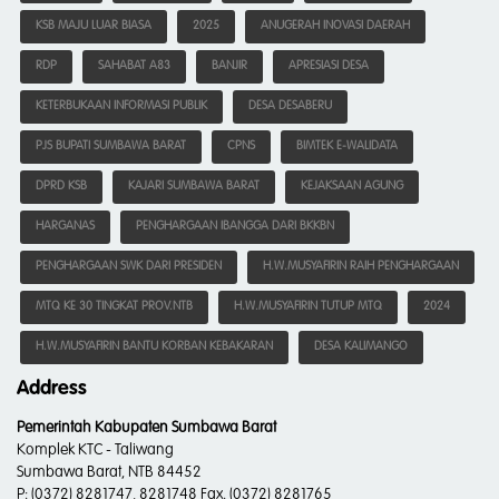
KSB MAJU LUAR BIASA
2025
ANUGERAH INOVASI DAERAH
RDP
SAHABAT A83
BANJIR
APRESIASI DESA
KETERBUKAAN INFORMASI PUBLIK
DESA DESABERU
PJS BUPATI SUMBAWA BARAT
CPNS
BIMTEK E-WALIDATA
DPRD KSB
KAJARI SUMBAWA BARAT
KEJAKSAAN AGUNG
HARGANAS
PENGHARGAAN IBANGGA DARI BKKBN
PENGHARGAAN SWK DARI PRESIDEN
H.W.MUSYAFIRIN RAIH PENGHARGAAN
MTQ KE 30 TINGKAT PROV.NTB
H.W.MUSYAFIRIN TUTUP MTQ
2024
H.W.MUSYAFIRIN BANTU KORBAN KEBAKARAN
DESA KALIMANGO
Address
Pemerintah Kabupaten Sumbawa Barat
Komplek KTC - Taliwang
Sumbawa Barat, NTB 84452
P:
(0372) 8281747, 8281748 Fax. (0372) 8281765