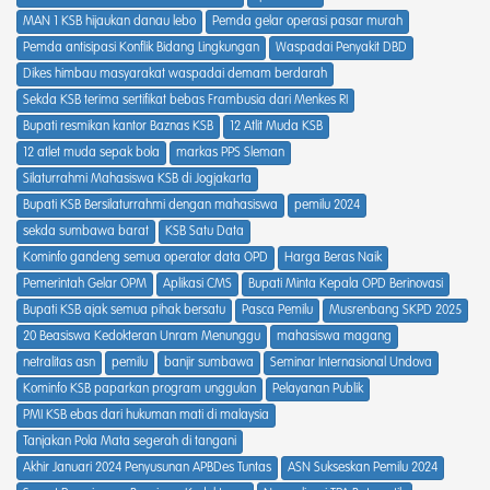
MAN 1 KSB hijaukan danau lebo
Pemda gelar operasi pasar murah
Pemda antisipasi Konflik Bidang Lingkungan
Waspadai Penyakit DBD
Dikes himbau masyarakat waspadai demam berdarah
Sekda KSB terima sertifikat bebas Frambusia dari Menkes RI
Bupati resmikan kantor Baznas KSB
12 Atlit Muda KSB
12 atlet muda sepak bola
markas PPS Sleman
Silaturrahmi Mahasiswa KSB di Jogjakarta
Bupati KSB Bersilaturrahmi dengan mahasiswa
pemilu 2024
sekda sumbawa barat
KSB Satu Data
Kominfo gandeng semua operator data OPD
Harga Beras Naik
Pemerintah Gelar OPM
Aplikasi CMS
Bupati Minta Kepala OPD Berinovasi
Bupati KSB ajak semua pihak bersatu
Pasca Pemilu
Musrenbang SKPD 2025
20 Beasiswa Kedokteran Unram Menunggu
mahasiswa magang
netralitas asn
pemilu
banjir sumbawa
Seminar Internasional Undova
Kominfo KSB paparkan program unggulan
Pelayanan Publik
PMI KSB ebas dari hukuman mati di malaysia
Tanjakan Pola Mata segerah di tangani
Akhir Januari 2024 Penyusunan APBDes Tuntas
ASN Sukseskan Pemilu 2024