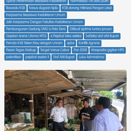
Syarat Penerimaan Beasiswa Kedokteran
Normalisasi TPA Batu putih
Bawaslu KSB
Kasus dugaan tipilu
KSB dorong Hilirisasi Pangan Lokal
Kerjasama Beasiswa Kedokteran Umum
Jalin Kerjasama Dengan Fakultas Kedokteran Unram
Pembangunan Gedung SMO 6 Poto Tano
Dikbud optimis tuntas januari
Siapkan Arena Utama MTQ
6 Pejabat lolos seleksi
Sel3eksi staf ahli Bupati
Pemda KSB Teken Mou dengan Unram
spbe
Konflik Agraria
Pesan Tegas Wabup
Target Venue Cabor
Pon 2028
Waspadai gigitan HPS
pelantikan
pejabat eselon II
Staf Ahli Bupati
Lulus Administrasi