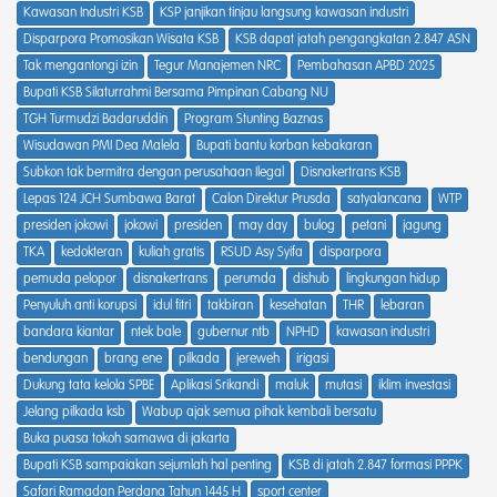
Kawasan Industri KSB
KSP janjikan tinjau langsung kawasan industri
Disparpora Promosikan Wisata KSB
KSB dapat jatah pengangkatan 2.847 ASN
Tak mengantongi izin
Tegur Manajemen NRC
Pembahasan APBD 2025
Bupati KSB Silaturrahmi Bersama Pimpinan Cabang NU
TGH Turmudzi Badaruddin
Program Stunting Baznas
Wisudawan PMI Dea Malela
Bupati bantu korban kebakaran
Subkon tak bermitra dengan perusahaan Ilegal
Disnakertrans KSB
Lepas 124 JCH Sumbawa Barat
Calon Direktur Prusda
satyalancana
WTP
presiden jokowi
jokowi
presiden
may day
bulog
petani
jagung
TKA
kedokteran
kuliah gratis
RSUD Asy Syifa
disparpora
pemuda pelopor
disnakertrans
perumda
dishub
lingkungan hidup
Penyuluh anti korupsi
idul fitri
takbiran
kesehatan
THR
lebaran
bandara kiantar
ntek bale
gubernur ntb
NPHD
kawasan industri
bendungan
brang ene
pilkada
jereweh
irigasi
Dukung tata kelola SPBE
Aplikasi Srikandi
maluk
mutasi
iklim investasi
Jelang pilkada ksb
Wabup ajak semua pihak kembali bersatu
Buka puasa tokoh samawa di jakarta
Bupati KSB sampaiakan sejumlah hal penting
KSB di jatah 2.847 formasi PPPK
Safari Ramadan Perdana Tahun 1445 H
sport center