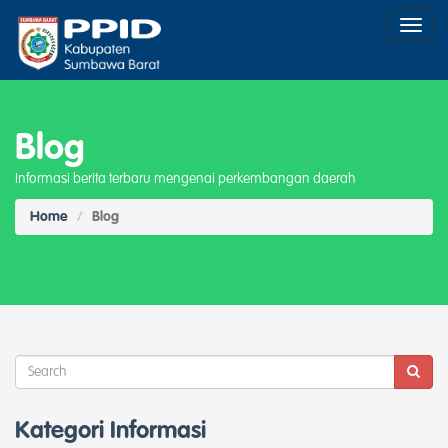
Toggl
naviga
Blog
Informasi berita terbaru mengenai perkembangan daerah
Home
Blog
Kategori Informasi