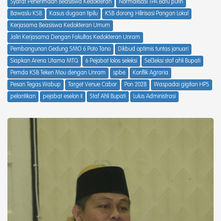
Syarat Penerimaan Beasiswa Kedokteran
Normalisasi TPA Batu putih
Bawaslu KSB
Kasus dugaan tipilu
KSB dorong Hilirisasi Pangan Lokal
Kerjasama Beasiswa Kedokteran Umum
Jalin Kerjasama Dengan Fakultas Kedokteran Unram
Pembangunan Gedung SMO 6 Poto Tano
Dikbud optimis tuntas januari
Siapkan Arena Utama MTQ
6 Pejabat lolos seleksi
Sel3eksi staf ahli Bupati
Pemda KSB Teken Mou dengan Unram
spbe
Konflik Agraria
Pesan Tegas Wabup
Target Venue Cabor
Pon 2028
Waspadai gigitan HPS
pelantikan
pejabat eselon II
Staf Ahli Bupati
Lulus Administrasi