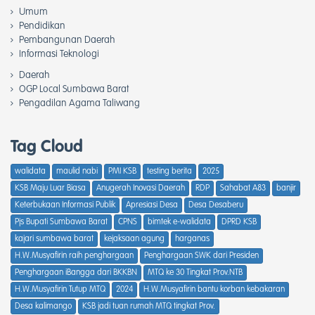
Umum
Pendidikan
Pembangunan Daerah
Informasi Teknologi
Daerah
OGP Local Sumbawa Barat
Pengadilan Agama Taliwang
Tag Cloud
walidata
maulid nabi
PMI KSB
testing berita
2025
KSB Maju Luar Biasa
Anugerah Inovasi Daerah
RDP
Sahabat A83
banjir
Keterbukaan Informasi Publik
Apresiasi Desa
Desa Desaberu
Pjs Bupati Sumbawa Barat
CPNS
bimtek e-walidata
DPRD KSB
kajari sumbawa barat
kejaksaan agung
harganas
H.W.Musyafirin raih penghargaan
Penghargaan SWK dari Presiden
Penghargaan iBangga dari BKKBN
MTQ ke 30 Tingkat Prov.NTB
H.W.Musyafirin Tutup MTQ
2024
H.W.Musyafirin bantu korban kebakaran
Desa kalimango
KSB jadi tuan rumah MTQ tingkat Prov.