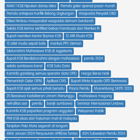
MAN 1 KSB hijaukan danau lebo
Pemda gelar operasi pasar murah
Pemda antisipasi Konflik Bidang Lingkungan
Waspadai Penyakit DBD
Dikes himbau masyarakat waspadai demam berdarah
Sekda KSB terima sertifikat bebas Frambusia dari Menkes RI
Bupati resmikan kantor Baznas KSB
12 Atlit Muda KSB
12 atlet muda sepak bola
markas PPS Sleman
Silaturrahmi Mahasiswa KSB di Jogjakarta
Bupati KSB Bersilaturrahmi dengan mahasiswa
pemilu 2024
sekda sumbawa barat
KSB Satu Data
Kominfo gandeng semua operator data OPD
Harga Beras Naik
Pemerintah Gelar OPM
Aplikasi CMS
Bupati Minta Kepala OPD Berinovasi
Bupati KSB ajak semua pihak bersatu
Pasca Pemilu
Musrenbang SKPD 2025
20 Beasiswa Kedokteran Unram Menunggu
mahasiswa magang
netralitas asn
pemilu
banjir sumbawa
Seminar Internasional Undova
Kominfo KSB paparkan program unggulan
Pelayanan Publik
PMI KSB ebas dari hukuman mati di malaysia
Tanjakan Pola Mata segerah di tangani
Akhir Januari 2024 Penyusunan APBDes Tuntas
ASN Sukseskan Pemilu 2024