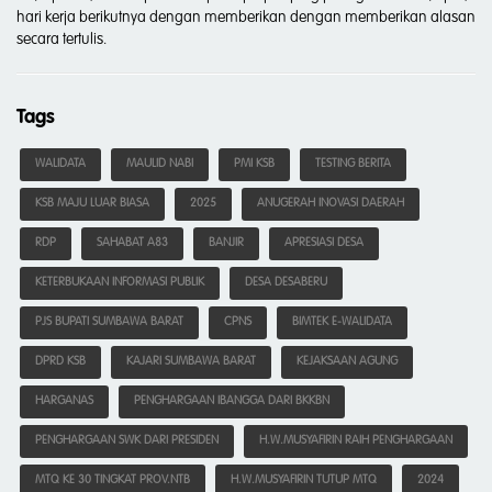
hari kerja berikutnya dengan memberikan dengan memberikan alasan
secara tertulis.
Tags
WALIDATA
MAULID NABI
PMI KSB
TESTING BERITA
KSB MAJU LUAR BIASA
2025
ANUGERAH INOVASI DAERAH
RDP
SAHABAT A83
BANJIR
APRESIASI DESA
KETERBUKAAN INFORMASI PUBLIK
DESA DESABERU
PJS BUPATI SUMBAWA BARAT
CPNS
BIMTEK E-WALIDATA
DPRD KSB
KAJARI SUMBAWA BARAT
KEJAKSAAN AGUNG
HARGANAS
PENGHARGAAN IBANGGA DARI BKKBN
PENGHARGAAN SWK DARI PRESIDEN
H.W.MUSYAFIRIN RAIH PENGHARGAAN
MTQ KE 30 TINGKAT PROV.NTB
H.W.MUSYAFIRIN TUTUP MTQ
2024