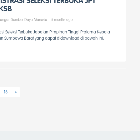
TRASI SELEKSI TERBUKA JPT
 KSB
angan Sumber Daya Manusia
5 months ago
si Seleksi Terbuka Jabatan Pimpinan Tinggi Pratama Kepala
n Sumbawa Barat yang dapat didownload di bawah ini:
16
»