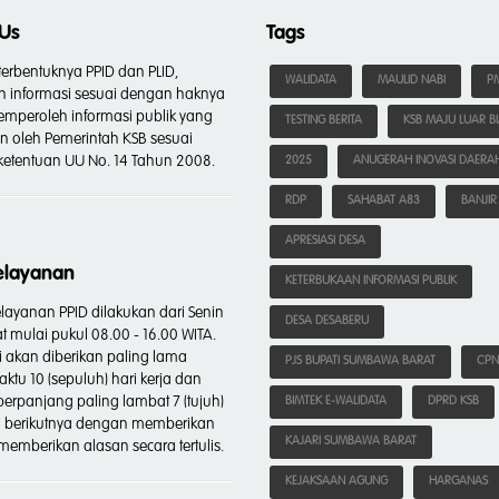
Us
Tags
erbentuknya PPID dan PLID,
WALIDATA
MAULID NABI
PM
 informasi sesuai dengan haknya
mperoleh informasi publik yang
TESTING BERITA
KSB MAJU LUAR B
an oleh Pemerintah KSB sesuai
etentuan UU No. 14 Tahun 2008.
2025
ANUGERAH INOVASI DAERA
RDP
SAHABAT A83
BANJIR
APRESIASI DESA
elayanan
KETERBUKAAN INFORMASI PUBLIK
layanan PPID dilakukan dari Senin
DESA DESABERU
t mulai pukul 08.00 - 16.00 WITA.
i akan diberikan paling lama
PJS BUPATI SUMBAWA BARAT
CPN
ktu 10 (sepuluh) hari kerja dan
perpanjang paling lambat 7 (tujuh)
BIMTEK E-WALIDATA
DPRD KSB
ja berikutnya dengan memberikan
KAJARI SUMBAWA BARAT
emberikan alasan secara tertulis.
KEJAKSAAN AGUNG
HARGANAS