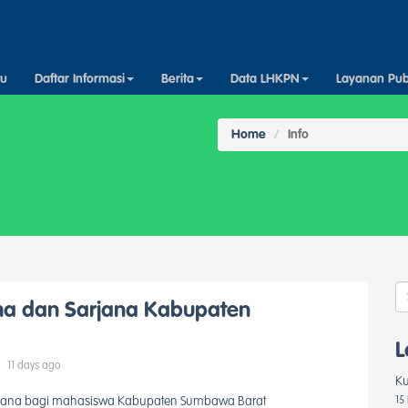
tu
Daftar Informasi
Berita
Data LHKPN
Layanan Pub
Home
Info
a dan Sarjana Kabupaten
L
11 days ago
Ku
jana bagi mahasiswa Kabupaten Sumbawa Barat
15