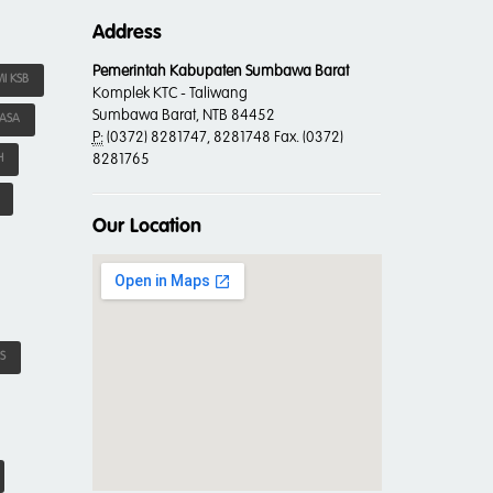
Address
Pemerintah Kabupaten Sumbawa Barat
I KSB
Komplek KTC - Taliwang
Sumbawa Barat, NTB 84452
IASA
P:
(0372) 8281747, 8281748 Fax. (0372)
8281765
H
Our Location
S