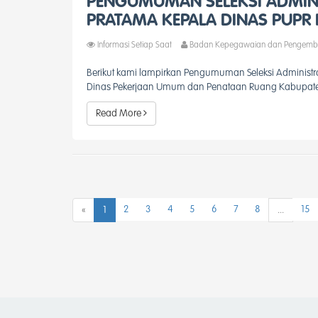
PENGUMUMAN SELEKSI ADMINIS
PRATAMA KEPALA DINAS PUPR
Informasi Setiap Saat
Badan Kepegawaian dan Pengemb
Berikut kami lampirkan Pengumuman Seleksi Administra
Dinas Pekerjaan Umum dan Penataan Ruang Kabupate
Read More
2
3
4
5
6
7
8
15
«
1
...