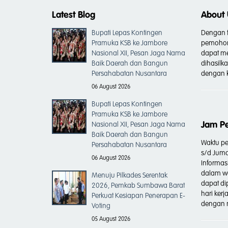
Latest Blog
About 
Bupati Lepas Kontingen
Dengan t
Pramuka KSB ke Jambore
pemohon
Nasional XII, Pesan Jaga Nama
dapat me
Baik Daerah dan Bangun
dihasilk
Persahabatan Nusantara
dengan k
06 August 2026
Bupati Lepas Kontingen
Pramuka KSB ke Jambore
Jam P
Nasional XII, Pesan Jaga Nama
Baik Daerah dan Bangun
Waktu pe
Persahabatan Nusantara
s/d Juma
06 August 2026
Informas
dalam wa
Menuju Pilkades Serentak
dapat di
2026, Pemkab Sumbawa Barat
hari ker
Perkuat Kesiapan Penerapan E-
dengan m
Voting
05 August 2026