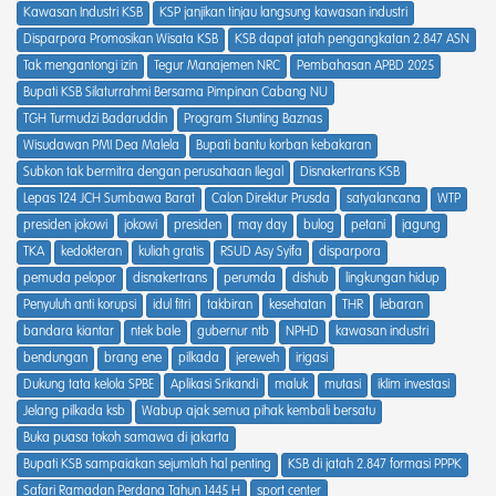
Kawasan Industri KSB
KSP janjikan tinjau langsung kawasan industri
Disparpora Promosikan Wisata KSB
KSB dapat jatah pengangkatan 2.847 ASN
Tak mengantongi izin
Tegur Manajemen NRC
Pembahasan APBD 2025
Bupati KSB Silaturrahmi Bersama Pimpinan Cabang NU
TGH Turmudzi Badaruddin
Program Stunting Baznas
Wisudawan PMI Dea Malela
Bupati bantu korban kebakaran
Subkon tak bermitra dengan perusahaan Ilegal
Disnakertrans KSB
Lepas 124 JCH Sumbawa Barat
Calon Direktur Prusda
satyalancana
WTP
presiden jokowi
jokowi
presiden
may day
bulog
petani
jagung
TKA
kedokteran
kuliah gratis
RSUD Asy Syifa
disparpora
pemuda pelopor
disnakertrans
perumda
dishub
lingkungan hidup
Penyuluh anti korupsi
idul fitri
takbiran
kesehatan
THR
lebaran
bandara kiantar
ntek bale
gubernur ntb
NPHD
kawasan industri
bendungan
brang ene
pilkada
jereweh
irigasi
Dukung tata kelola SPBE
Aplikasi Srikandi
maluk
mutasi
iklim investasi
Jelang pilkada ksb
Wabup ajak semua pihak kembali bersatu
Buka puasa tokoh samawa di jakarta
Bupati KSB sampaiakan sejumlah hal penting
KSB di jatah 2.847 formasi PPPK
Safari Ramadan Perdana Tahun 1445 H
sport center