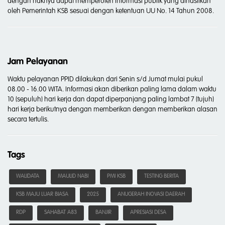
dengan haknya dapat memperoleh informasi publik yang dihasilkan
oleh Pemerintah KSB sesuai dengan ketentuan UU No. 14 Tahun 2008.
Jam Pelayanan
Waktu pelayanan PPID dilakukan dari Senin s/d Jumat mulai pukul
08.00 - 16.00 WITA. Informasi akan diberikan paling lama dalam waktu
10 (sepuluh) hari kerja dan dapat diperpanjang paling lambat 7 (tujuh)
hari kerja berikutnya dengan memberikan dengan memberikan alasan
secara tertulis.
Tags
WALIDATA
MAULID NABI
PMI KSB
TESTING BERITA
KSB MAJU LUAR BIASA
2025
ANUGERAH INOVASI DAERAH
RDP
SAHABAT A83
BANJIR
APRESIASI DESA