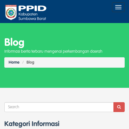
Toggl
naviga
Blog
Informasi berita terbaru mengenai perkembangan daerah
Home
Blog
Kategori Informasi