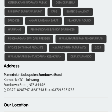
KETERBUKAAN INFORMASI PUBLIK
DESA DESABERU
PJS BUPATI SUMBAWA BARAT
CPNS
BIMTEK E-WALIDATA
DPRD KSB
KAJARI SUMBAWA BARAT
KEJAKSAAN AGUNG
HARGANAS
PENGHARGAAN IBANGGA DARI BKKBN
PENGHARGAAN SWK DARI PRESIDEN
H.W.MUSYAFIRIN RAIH PENGHARGAAN
MTQ KE 30 TINGKAT PROV.NTB
H.W.MUSYAFIRIN TUTUP MTQ
2024
H.W.MUSYAFIRIN BANTU KORBAN KEBAKARAN
DESA KALIMANGO
Address
Pemerintah Kabupaten Sumbawa Barat
Komplek KTC - Taliwang
Sumbawa Barat, NTB 84452
P:
(0372) 8281747, 8281748 Fax. (0372) 8281765
Our Location