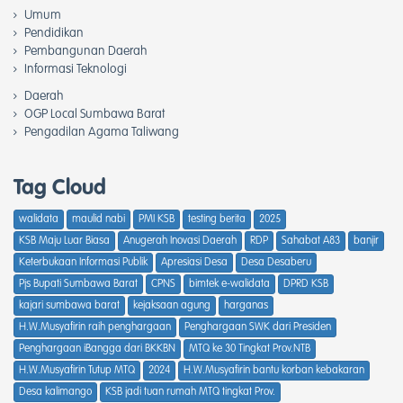
Umum
Pendidikan
Pembangunan Daerah
Informasi Teknologi
Daerah
OGP Local Sumbawa Barat
Pengadilan Agama Taliwang
Tag Cloud
walidata
maulid nabi
PMI KSB
testing berita
2025
KSB Maju Luar Biasa
Anugerah Inovasi Daerah
RDP
Sahabat A83
banjir
Keterbukaan Informasi Publik
Apresiasi Desa
Desa Desaberu
Pjs Bupati Sumbawa Barat
CPNS
bimtek e-walidata
DPRD KSB
kajari sumbawa barat
kejaksaan agung
harganas
H.W.Musyafirin raih penghargaan
Penghargaan SWK dari Presiden
Penghargaan iBangga dari BKKBN
MTQ ke 30 Tingkat Prov.NTB
H.W.Musyafirin Tutup MTQ
2024
H.W.Musyafirin bantu korban kebakaran
Desa kalimango
KSB jadi tuan rumah MTQ tingkat Prov.