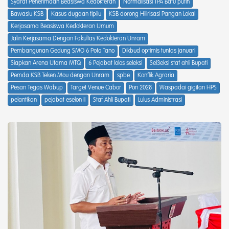
Syarat Penerimaan Beasiswa Kedokteran
Normalisasi TPA Batu putih
Bawaslu KSB
Kasus dugaan tipilu
KSB dorong Hilirisasi Pangan Lokal
Kerjasama Beasiswa Kedokteran Umum
Jalin Kerjasama Dengan Fakultas Kedokteran Unram
Pembangunan Gedung SMO 6 Poto Tano
Dikbud optimis tuntas januari
Siapkan Arena Utama MTQ
6 Pejabat lolos seleksi
Sel3eksi staf ahli Bupati
Pemda KSB Teken Mou dengan Unram
spbe
Konflik Agraria
Pesan Tegas Wabup
Target Venue Cabor
Pon 2028
Waspadai gigitan HPS
pelantikan
pejabat eselon II
Staf Ahli Bupati
Lulus Administrasi