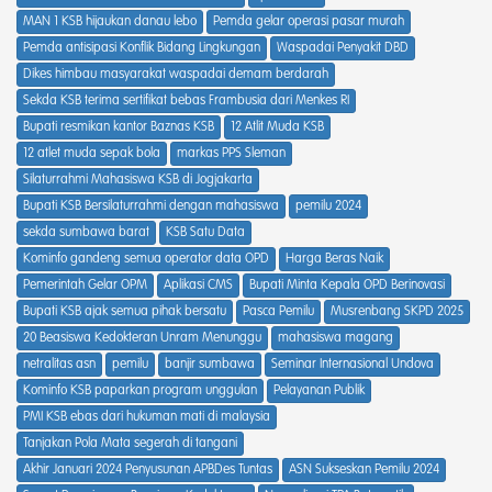
MAN 1 KSB hijaukan danau lebo
Pemda gelar operasi pasar murah
Pemda antisipasi Konflik Bidang Lingkungan
Waspadai Penyakit DBD
Dikes himbau masyarakat waspadai demam berdarah
Sekda KSB terima sertifikat bebas Frambusia dari Menkes RI
Bupati resmikan kantor Baznas KSB
12 Atlit Muda KSB
12 atlet muda sepak bola
markas PPS Sleman
Silaturrahmi Mahasiswa KSB di Jogjakarta
Bupati KSB Bersilaturrahmi dengan mahasiswa
pemilu 2024
sekda sumbawa barat
KSB Satu Data
Kominfo gandeng semua operator data OPD
Harga Beras Naik
Pemerintah Gelar OPM
Aplikasi CMS
Bupati Minta Kepala OPD Berinovasi
Bupati KSB ajak semua pihak bersatu
Pasca Pemilu
Musrenbang SKPD 2025
20 Beasiswa Kedokteran Unram Menunggu
mahasiswa magang
netralitas asn
pemilu
banjir sumbawa
Seminar Internasional Undova
Kominfo KSB paparkan program unggulan
Pelayanan Publik
PMI KSB ebas dari hukuman mati di malaysia
Tanjakan Pola Mata segerah di tangani
Akhir Januari 2024 Penyusunan APBDes Tuntas
ASN Sukseskan Pemilu 2024