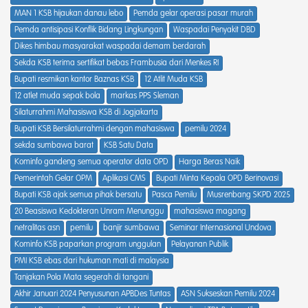
MAN 1 KSB hijaukan danau lebo
Pemda gelar operasi pasar murah
Pemda antisipasi Konflik Bidang Lingkungan
Waspadai Penyakit DBD
Dikes himbau masyarakat waspadai demam berdarah
Sekda KSB terima sertifikat bebas Frambusia dari Menkes RI
Bupati resmikan kantor Baznas KSB
12 Atlit Muda KSB
12 atlet muda sepak bola
markas PPS Sleman
Silaturrahmi Mahasiswa KSB di Jogjakarta
Bupati KSB Bersilaturrahmi dengan mahasiswa
pemilu 2024
sekda sumbawa barat
KSB Satu Data
Kominfo gandeng semua operator data OPD
Harga Beras Naik
Pemerintah Gelar OPM
Aplikasi CMS
Bupati Minta Kepala OPD Berinovasi
Bupati KSB ajak semua pihak bersatu
Pasca Pemilu
Musrenbang SKPD 2025
20 Beasiswa Kedokteran Unram Menunggu
mahasiswa magang
netralitas asn
pemilu
banjir sumbawa
Seminar Internasional Undova
Kominfo KSB paparkan program unggulan
Pelayanan Publik
PMI KSB ebas dari hukuman mati di malaysia
Tanjakan Pola Mata segerah di tangani
Akhir Januari 2024 Penyusunan APBDes Tuntas
ASN Sukseskan Pemilu 2024