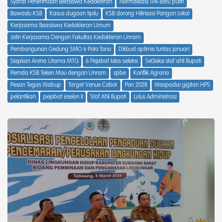
Syarat Penerimaan Beasiswa Kedokteran
Normalisasi TPA Batu putih
Bawaslu KSB
Kasus dugaan tipilu
KSB dorong Hilirisasi Pangan Lokal
Kerjasama Beasiswa Kedokteran Umum
Jalin Kerjasama Dengan Fakultas Kedokteran Unram
Pembangunan Gedung SMO 6 Poto Tano
Dikbud optimis tuntas januari
Siapkan Arena Utama MTQ
6 Pejabat lolos seleksi
Sel3eksi staf ahli Bupati
Pemda KSB Teken Mou dengan Unram
spbe
Konflik Agraria
Pesan Tegas Wabup
Target Venue Cabor
Pon 2028
Waspadai gigitan HPS
pelantikan
pejabat eselon II
Staf Ahli Bupati
Lulus Administrasi