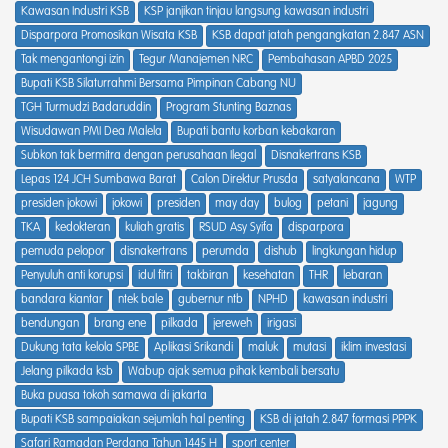
Kawasan Industri KSB
KSP janjikan tinjau langsung kawasan industri
Disparpora Promosikan Wisata KSB
KSB dapat jatah pengangkatan 2.847 ASN
Tak mengantongi izin
Tegur Manajemen NRC
Pembahasan APBD 2025
Bupati KSB Silaturrahmi Bersama Pimpinan Cabang NU
TGH Turmudzi Badaruddin
Program Stunting Baznas
Wisudawan PMI Dea Malela
Bupati bantu korban kebakaran
Subkon tak bermitra dengan perusahaan Ilegal
Disnakertrans KSB
Lepas 124 JCH Sumbawa Barat
Calon Direktur Prusda
satyalancana
WTP
presiden jokowi
jokowi
presiden
may day
bulog
petani
jagung
TKA
kedokteran
kuliah gratis
RSUD Asy Syifa
disparpora
pemuda pelopor
disnakertrans
perumda
dishub
lingkungan hidup
Penyuluh anti korupsi
idul fitri
takbiran
kesehatan
THR
lebaran
bandara kiantar
ntek bale
gubernur ntb
NPHD
kawasan industri
bendungan
brang ene
pilkada
jereweh
irigasi
Dukung tata kelola SPBE
Aplikasi Srikandi
maluk
mutasi
iklim investasi
Jelang pilkada ksb
Wabup ajak semua pihak kembali bersatu
Buka puasa tokoh samawa di jakarta
Bupati KSB sampaiakan sejumlah hal penting
KSB di jatah 2.847 formasi PPPK
Safari Ramadan Perdana Tahun 1445 H
sport center