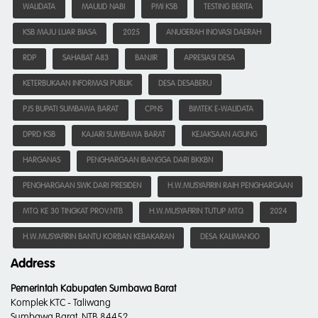
WALIDATA
MAULID NABI
PMI KSB
TESTING BERITA
KSB MAJU LUAR BIASA
2025
ANUGERAH INOVASI DAERAH
RDP
SAHABAT A83
BANJIR
APRESIASI DESA
KETERBUKAAN INFORMASI PUBLIK
DESA DESABERU
PJS BUPATI SUMBAWA BARAT
CPNS
BIMTEK E-WALIDATA
DPRD KSB
KAJARI SUMBAWA BARAT
KEJAKSAAN AGUNG
HARGANAS
PENGHARGAAN IBANGGA DARI BKKBN
PENGHARGAAN SWK DARI PRESIDEN
H.W.MUSYAFIRIN RAIH PENGHARGAAN
MTQ KE 30 TINGKAT PROV.NTB
H.W.MUSYAFIRIN TUTUP MTQ
2024
H.W.MUSYAFIRIN BANTU KORBAN KEBAKARAN
DESA KALIMANGO
Address
Pemerintah Kabupaten Sumbawa Barat
Komplek KTC - Taliwang
Sumbawa Barat, NTB 84452