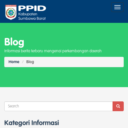
Toggl
naviga
Blog
Informasi berita terbaru mengenai perkembangan daerah
Home
Blog
Kategori Informasi