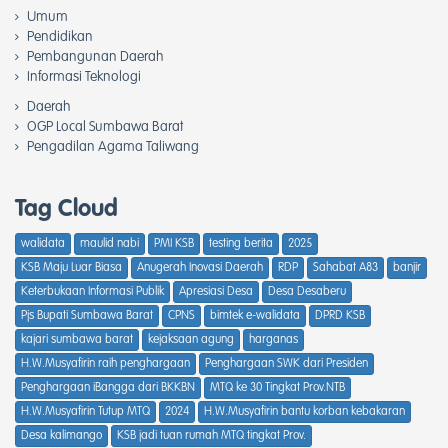
Umum
Pendidikan
Pembangunan Daerah
Informasi Teknologi
Daerah
OGP Local Sumbawa Barat
Pengadilan Agama Taliwang
Tag Cloud
walidata
maulid nabi
PMI KSB
testing berita
2025
KSB Maju Luar Biasa
Anugerah Inovasi Daerah
RDP
Sahabat A83
banjir
Keterbukaan Informasi Publik
Apresiasi Desa
Desa Desaberu
Pjs Bupati Sumbawa Barat
CPNS
bimtek e-walidata
DPRD KSB
kajari sumbawa barat
kejaksaan agung
harganas
H.W.Musyafirin raih penghargaan
Penghargaan SWK dari Presiden
Penghargaan iBangga dari BKKBN
MTQ ke 30 Tingkat Prov.NTB
H.W.Musyafirin Tutup MTQ
2024
H.W.Musyafirin bantu korban kebakaran
Desa kalimango
KSB jadi tuan rumah MTQ tingkat Prov.