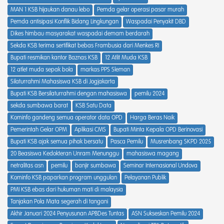
MAN 1 KSB hijaukan danau lebo
Pemda gelar operasi pasar murah
Pemda antisipasi Konflik Bidang Lingkungan
Waspadai Penyakit DBD
Dikes himbau masyarakat waspadai demam berdarah
Sekda KSB terima sertifikat bebas Frambusia dari Menkes RI
Bupati resmikan kantor Baznas KSB
12 Atlit Muda KSB
12 atlet muda sepak bola
markas PPS Sleman
Silaturrahmi Mahasiswa KSB di Jogjakarta
Bupati KSB Bersilaturrahmi dengan mahasiswa
pemilu 2024
sekda sumbawa barat
KSB Satu Data
Kominfo gandeng semua operator data OPD
Harga Beras Naik
Pemerintah Gelar OPM
Aplikasi CMS
Bupati Minta Kepala OPD Berinovasi
Bupati KSB ajak semua pihak bersatu
Pasca Pemilu
Musrenbang SKPD 2025
20 Beasiswa Kedokteran Unram Menunggu
mahasiswa magang
netralitas asn
pemilu
banjir sumbawa
Seminar Internasional Undova
Kominfo KSB paparkan program unggulan
Pelayanan Publik
PMI KSB ebas dari hukuman mati di malaysia
Tanjakan Pola Mata segerah di tangani
Akhir Januari 2024 Penyusunan APBDes Tuntas
ASN Sukseskan Pemilu 2024