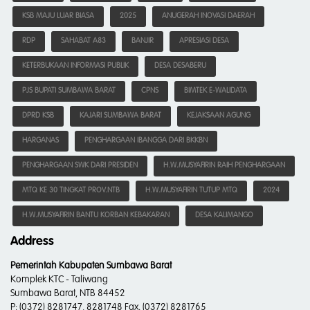
KSB MAJU LUAR BIASA
2025
ANUGERAH INOVASI DAERAH
RDP
SAHABAT A83
BANJIR
APRESIASI DESA
KETERBUKAAN INFORMASI PUBLIK
DESA DESABERU
PJS BUPATI SUMBAWA BARAT
CPNS
BIMTEK E-WALIDATA
DPRD KSB
KAJARI SUMBAWA BARAT
KEJAKSAAN AGUNG
HARGANAS
PENGHARGAAN IBANGGA DARI BKKBN
PENGHARGAAN SWK DARI PRESIDEN
H.W.MUSYAFIRIN RAIH PENGHARGAAN
MTQ KE 30 TINGKAT PROV.NTB
H.W.MUSYAFIRIN TUTUP MTQ
2024
H.W.MUSYAFIRIN BANTU KORBAN KEBAKARAN
DESA KALIMANGO
Address
Pemerintah Kabupaten Sumbawa Barat
Komplek KTC - Taliwang
Sumbawa Barat, NTB 84452
P:
(0372) 8281747, 8281748 Fax. (0372) 8281765