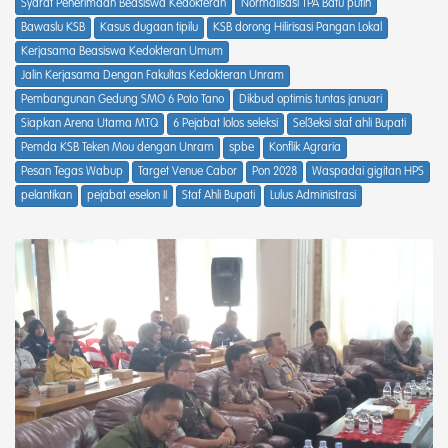
Syarat Penerimaan Beasiswa Kedokteran
Normalisasi TPA Batu putih
Bawaslu KSB
Kasus dugaan tipilu
KSB dorong Hilirisasi Pangan Lokal
Kerjasama Beasiswa Kedokteran Umum
Jalin Kerjasama Dengan Fakultas Kedokteran Unram
Pembangunan Gedung SMO 6 Poto Tano
Dikbud optimis tuntas januari
Siapkan Arena Utama MTQ
6 Pejabat lolos seleksi
Sel3eksi staf ahli Bupati
Pemda KSB Teken Mou dengan Unram
spbe
Konflik Agraria
Pesan Tegas Wabup
Target Venue Cabor
Pon 2028
Waspadai gigitan HPS
pelantikan
pejabat eselon II
Staf Ahli Bupati
Lulus Administrasi