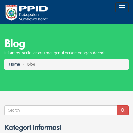
Toggl
naviga
Blog
Informasi berita terbaru mengenai perkembangan daerah
Home
Blog
Kategori Informasi