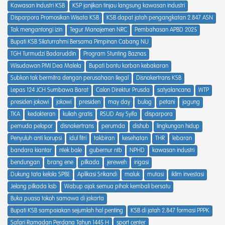
Kawasan Industri KSB
KSP janjikan tinjau langsung kawasan industri
Disparpora Promosikan Wisata KSB
KSB dapat jatah pengangkatan 2.847 ASN
Tak mengantongi izin
Tegur Manajemen NRC
Pembahasan APBD 2025
Bupati KSB Silaturrahmi Bersama Pimpinan Cabang NU
TGH Turmudzi Badaruddin
Program Stunting Baznas
Wisudawan PMI Dea Malela
Bupati bantu korban kebakaran
Subkon tak bermitra dengan perusahaan Ilegal
Disnakertrans KSB
Lepas 124 JCH Sumbawa Barat
Calon Direktur Prusda
satyalancana
WTP
presiden jokowi
jokowi
presiden
may day
bulog
petani
jagung
TKA
kedokteran
kuliah gratis
RSUD Asy Syifa
disparpora
pemuda pelopor
disnakertrans
perumda
dishub
lingkungan hidup
Penyuluh anti korupsi
idul fitri
takbiran
kesehatan
THR
lebaran
bandara kiantar
ntek bale
gubernur ntb
NPHD
kawasan industri
bendungan
brang ene
pilkada
jereweh
irigasi
Dukung tata kelola SPBE
Aplikasi Srikandi
maluk
mutasi
iklim investasi
Jelang pilkada ksb
Wabup ajak semua pihak kembali bersatu
Buka puasa tokoh samawa di jakarta
Bupati KSB sampaiakan sejumlah hal penting
KSB di jatah 2.847 formasi PPPK
Safari Ramadan Perdana Tahun 1445 H
sport center