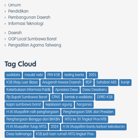
Umum
Pendidikan
Pembangunan Daerah
Informasi Teknologi
Daerah
OGP Local Sumbawa Barat
Pengadilan Agama Taliwang
Tag Cloud
walidata
maulid nabi
PMI KSB
testing berita
2025
KSB Maju Luar Biasa
Anugerah Inovasi Daerah
RDP
Sahabat A83
banjir
Keterbukaan Informasi Publik
Apresiasi Desa
Desa Desaberu
Pjs Bupati Sumbawa Barat
CPNS
bimtek e-walidata
DPRD KSB
kajari sumbawa barat
kejaksaan agung
harganas
H.W.Musyafirin raih penghargaan
Penghargaan SWK dari Presiden
Penghargaan iBangga dari BKKBN
MTQ ke 30 Tingkat Prov.NTB
H.W.Musyafirin Tutup MTQ
2024
H.W.Musyafirin bantu korban kebakaran
Desa kalimango
KSB jadi tuan rumah MTQ tingkat Prov.