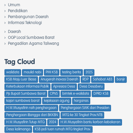
Umum
Pendidikan
Pembangunan Daerah
Informasi Teknologi
Daerah
OGP Local Sumbawa Barat
Pengadilan Agama Taliwang
Tag Cloud
walidata
maulid nabi
PMI KSB
testing berita
2025
KSB Maju Luar Biasa
Anugerah Inovasi Daerah
RDP
Sahabat A83
banjir
Keterbukaan Informasi Publik
Apresiasi Desa
Desa Desaberu
Pjs Bupati Sumbawa Barat
CPNS
bimtek e-walidata
DPRD KSB
kajari sumbawa barat
kejaksaan agung
harganas
H.W.Musyafirin raih penghargaan
Penghargaan SWK dari Presiden
Penghargaan iBangga dari BKKBN
MTQ ke 30 Tingkat Prov.NTB
H.W.Musyafirin Tutup MTQ
2024
H.W.Musyafirin bantu korban kebakaran
Desa kalimango
KSB jadi tuan rumah MTQ tingkat Prov.