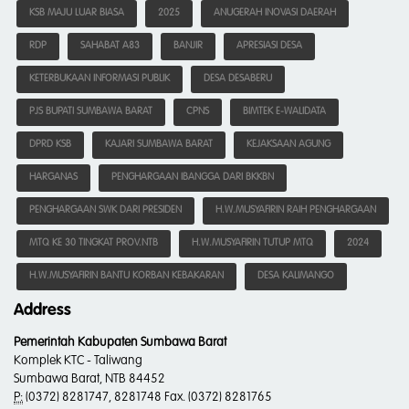
KSB MAJU LUAR BIASA
2025
ANUGERAH INOVASI DAERAH
RDP
SAHABAT A83
BANJIR
APRESIASI DESA
KETERBUKAAN INFORMASI PUBLIK
DESA DESABERU
PJS BUPATI SUMBAWA BARAT
CPNS
BIMTEK E-WALIDATA
DPRD KSB
KAJARI SUMBAWA BARAT
KEJAKSAAN AGUNG
HARGANAS
PENGHARGAAN IBANGGA DARI BKKBN
PENGHARGAAN SWK DARI PRESIDEN
H.W.MUSYAFIRIN RAIH PENGHARGAAN
MTQ KE 30 TINGKAT PROV.NTB
H.W.MUSYAFIRIN TUTUP MTQ
2024
H.W.MUSYAFIRIN BANTU KORBAN KEBAKARAN
DESA KALIMANGO
Address
Pemerintah Kabupaten Sumbawa Barat
Komplek KTC - Taliwang
Sumbawa Barat, NTB 84452
P:
(0372) 8281747, 8281748 Fax. (0372) 8281765