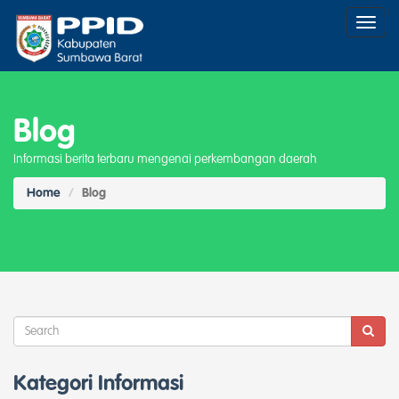
Toggl
naviga
Blog
Informasi berita terbaru mengenai perkembangan daerah
Home
Blog
Kategori Informasi