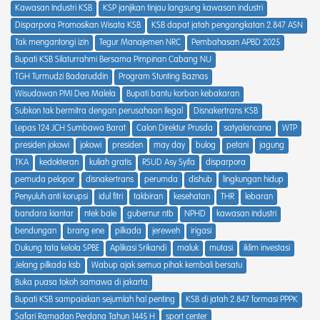
Kawasan Industri KSB
KSP janjikan tinjau langsung kawasan industri
Disparpora Promosikan Wisata KSB
KSB dapat jatah pengangkatan 2.847 ASN
Tak mengantongi izin
Tegur Manajemen NRC
Pembahasan APBD 2025
Bupati KSB Silaturrahmi Bersama Pimpinan Cabang NU
TGH Turmudzi Badaruddin
Program Stunting Baznas
Wisudawan PMI Dea Malela
Bupati bantu korban kebakaran
Subkon tak bermitra dengan perusahaan Ilegal
Disnakertrans KSB
Lepas 124 JCH Sumbawa Barat
Calon Direktur Prusda
satyalancana
WTP
presiden jokowi
jokowi
presiden
may day
bulog
petani
jagung
TKA
kedokteran
kuliah gratis
RSUD Asy Syifa
disparpora
pemuda pelopor
disnakertrans
perumda
dishub
lingkungan hidup
Penyuluh anti korupsi
idul fitri
takbiran
kesehatan
THR
lebaran
bandara kiantar
ntek bale
gubernur ntb
NPHD
kawasan industri
bendungan
brang ene
pilkada
jereweh
irigasi
Dukung tata kelola SPBE
Aplikasi Srikandi
maluk
mutasi
iklim investasi
Jelang pilkada ksb
Wabup ajak semua pihak kembali bersatu
Buka puasa tokoh samawa di jakarta
Bupati KSB sampaiakan sejumlah hal penting
KSB di jatah 2.847 formasi PPPK
Safari Ramadan Perdana Tahun 1445 H
sport center