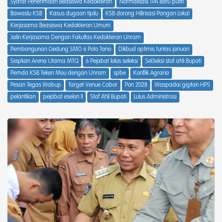
Syarat Penerimaan Beasiswa Kedokteran
Normalisasi TPA Batu putih
Bawaslu KSB
Kasus dugaan tipilu
KSB dorong Hilirisasi Pangan Lokal
Kerjasama Beasiswa Kedokteran Umum
Jalin Kerjasama Dengan Fakultas Kedokteran Unram
Pembangunan Gedung SMO 6 Poto Tano
Dikbud optimis tuntas januari
Siapkan Arena Utama MTQ
6 Pejabat lolos seleksi
Sel3eksi staf ahli Bupati
Pemda KSB Teken Mou dengan Unram
spbe
Konflik Agraria
Pesan Tegas Wabup
Target Venue Cabor
Pon 2028
Waspadai gigitan HPS
pelantikan
pejabat eselon II
Staf Ahli Bupati
Lulus Administrasi