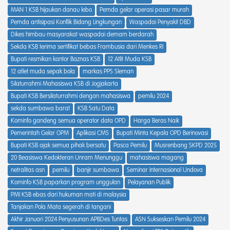
MAN 1 KSB hijaukan danau lebo
Pemda gelar operasi pasar murah
Pemda antisipasi Konflik Bidang Lingkungan
Waspadai Penyakit DBD
Dikes himbau masyarakat waspadai demam berdarah
Sekda KSB terima sertifikat bebas Frambusia dari Menkes RI
Bupati resmikan kantor Baznas KSB
12 Atlit Muda KSB
12 atlet muda sepak bola
markas PPS Sleman
Silaturrahmi Mahasiswa KSB di Jogjakarta
Bupati KSB Bersilaturrahmi dengan mahasiswa
pemilu 2024
sekda sumbawa barat
KSB Satu Data
Kominfo gandeng semua operator data OPD
Harga Beras Naik
Pemerintah Gelar OPM
Aplikasi CMS
Bupati Minta Kepala OPD Berinovasi
Bupati KSB ajak semua pihak bersatu
Pasca Pemilu
Musrenbang SKPD 2025
20 Beasiswa Kedokteran Unram Menunggu
mahasiswa magang
netralitas asn
pemilu
banjir sumbawa
Seminar Internasional Undova
Kominfo KSB paparkan program unggulan
Pelayanan Publik
PMI KSB ebas dari hukuman mati di malaysia
Tanjakan Pola Mata segerah di tangani
Akhir Januari 2024 Penyusunan APBDes Tuntas
ASN Sukseskan Pemilu 2024