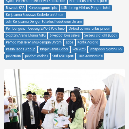
Syarat Penerimaan Beasiswa Kedokteran
Normalisasi TPA Batu putih
Bawaslu KSB
Kasus dugaan tipilu
KSB dorong Hilirisasi Pangan Lokal
Kerjasama Beasiswa Kedokteran Umum
Jalin Kerjasama Dengan Fakultas Kedokteran Unram
Pembangunan Gedung SMO 6 Poto Tano
Dikbud optimis tuntas januari
Siapkan Arena Utama MTQ
6 Pejabat lolos seleksi
Sel3eksi staf ahli Bupati
Pemda KSB Teken Mou dengan Unram
spbe
Konflik Agraria
Pesan Tegas Wabup
Target Venue Cabor
Pon 2028
Waspadai gigitan HPS
pelantikan
pejabat eselon II
Staf Ahli Bupati
Lulus Administrasi