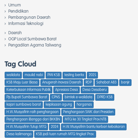
Umum
Pendidikan
Pembangunan Daerah
Informasi Teknologi
Daerah
OGP Local Sumbawa Barat
Pengadilan Agama Taliwang
Tag Cloud
walidata
maulid nabi
PMI KSB
testing berita
2025
KSB Maju Luar Biasa
Anugerah Inovasi Daerah
RDP
Sahabat A83
banjir
Keterbukaan Informasi Publik
Apresiasi Desa
Desa Desaberu
Pjs Bupati Sumbawa Barat
CPNS
bimtek e-walidata
DPRD KSB
kajari sumbawa barat
kejaksaan agung
harganas
H.W.Musyafirin raih penghargaan
Penghargaan SWK dari Presiden
Penghargaan iBangga dari BKKBN
MTQ ke 30 Tingkat Prov.NTB
H.W.Musyafirin Tutup MTQ
2024
H.W.Musyafirin bantu korban kebakaran
Desa kalimango
KSB jadi tuan rumah MTQ tingkat Prov.