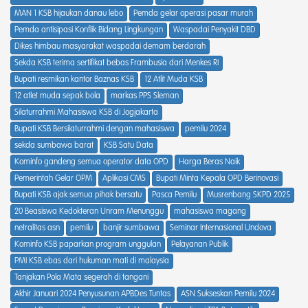
MAN 1 KSB hijaukan danau lebo
Pemda gelar operasi pasar murah
Pemda antisipasi Konflik Bidang Lingkungan
Waspadai Penyakit DBD
Dikes himbau masyarakat waspadai demam berdarah
Sekda KSB terima sertifikat bebas Frambusia dari Menkes RI
Bupati resmikan kantor Baznas KSB
12 Atlit Muda KSB
12 atlet muda sepak bola
markas PPS Sleman
Silaturrahmi Mahasiswa KSB di Jogjakarta
Bupati KSB Bersilaturrahmi dengan mahasiswa
pemilu 2024
sekda sumbawa barat
KSB Satu Data
Kominfo gandeng semua operator data OPD
Harga Beras Naik
Pemerintah Gelar OPM
Aplikasi CMS
Bupati Minta Kepala OPD Berinovasi
Bupati KSB ajak semua pihak bersatu
Pasca Pemilu
Musrenbang SKPD 2025
20 Beasiswa Kedokteran Unram Menunggu
mahasiswa magang
netralitas asn
pemilu
banjir sumbawa
Seminar Internasional Undova
Kominfo KSB paparkan program unggulan
Pelayanan Publik
PMI KSB ebas dari hukuman mati di malaysia
Tanjakan Pola Mata segerah di tangani
Akhir Januari 2024 Penyusunan APBDes Tuntas
ASN Sukseskan Pemilu 2024