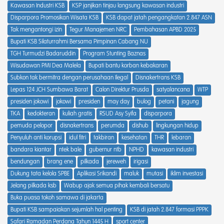
Kawasan Industri KSB
KSP janjikan tinjau langsung kawasan industri
Disparpora Promosikan Wisata KSB
KSB dapat jatah pengangkatan 2.847 ASN
Tak mengantongi izin
Tegur Manajemen NRC
Pembahasan APBD 2025
Bupati KSB Silaturrahmi Bersama Pimpinan Cabang NU
TGH Turmudzi Badaruddin
Program Stunting Baznas
Wisudawan PMI Dea Malela
Bupati bantu korban kebakaran
Subkon tak bermitra dengan perusahaan Ilegal
Disnakertrans KSB
Lepas 124 JCH Sumbawa Barat
Calon Direktur Prusda
satyalancana
WTP
presiden jokowi
jokowi
presiden
may day
bulog
petani
jagung
TKA
kedokteran
kuliah gratis
RSUD Asy Syifa
disparpora
pemuda pelopor
disnakertrans
perumda
dishub
lingkungan hidup
Penyuluh anti korupsi
idul fitri
takbiran
kesehatan
THR
lebaran
bandara kiantar
ntek bale
gubernur ntb
NPHD
kawasan industri
bendungan
brang ene
pilkada
jereweh
irigasi
Dukung tata kelola SPBE
Aplikasi Srikandi
maluk
mutasi
iklim investasi
Jelang pilkada ksb
Wabup ajak semua pihak kembali bersatu
Buka puasa tokoh samawa di jakarta
Bupati KSB sampaiakan sejumlah hal penting
KSB di jatah 2.847 formasi PPPK
Safari Ramadan Perdana Tahun 1445 H
sport center