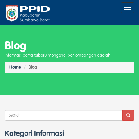
Toggl
naviga
Blog
Informasi berita terbaru mengenai perkembangan daerah
Home
Blog
Kategori Informasi