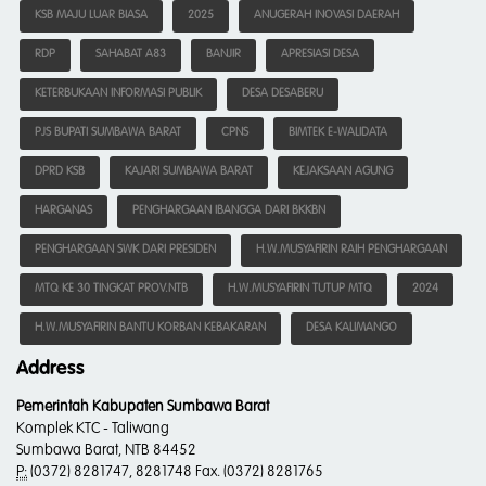
KSB MAJU LUAR BIASA
2025
ANUGERAH INOVASI DAERAH
RDP
SAHABAT A83
BANJIR
APRESIASI DESA
KETERBUKAAN INFORMASI PUBLIK
DESA DESABERU
PJS BUPATI SUMBAWA BARAT
CPNS
BIMTEK E-WALIDATA
DPRD KSB
KAJARI SUMBAWA BARAT
KEJAKSAAN AGUNG
HARGANAS
PENGHARGAAN IBANGGA DARI BKKBN
PENGHARGAAN SWK DARI PRESIDEN
H.W.MUSYAFIRIN RAIH PENGHARGAAN
MTQ KE 30 TINGKAT PROV.NTB
H.W.MUSYAFIRIN TUTUP MTQ
2024
H.W.MUSYAFIRIN BANTU KORBAN KEBAKARAN
DESA KALIMANGO
Address
Pemerintah Kabupaten Sumbawa Barat
Komplek KTC - Taliwang
Sumbawa Barat, NTB 84452
P:
(0372) 8281747, 8281748 Fax. (0372) 8281765