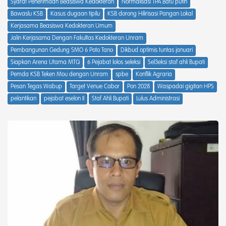
Syarat Penerimaan Beasiswa Kedokteran
Normalisasi TPA Batu putih
Bawaslu KSB
Kasus dugaan tipilu
KSB dorong Hilirisasi Pangan Lokal
Kerjasama Beasiswa Kedokteran Umum
Jalin Kerjasama Dengan Fakultas Kedokteran Unram
Pembangunan Gedung SMO 6 Poto Tano
Dikbud optimis tuntas januari
Siapkan Arena Utama MTQ
6 Pejabat lolos seleksi
Sel3eksi staf ahli Bupati
Pemda KSB Teken Mou dengan Unram
spbe
Konflik Agraria
Pesan Tegas Wabup
Target Venue Cabor
Pon 2028
Waspadai gigitan HPS
pelantikan
pejabat eselon II
Staf Ahli Bupati
Lulus Administrasi