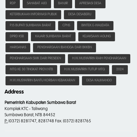
RDP
SAHABAT A83
BANJIR
APRESIASI DESA
KETERBUKAAN INFORMASI PUBLIK
DESA DESABERU
PJS BUPATI SUMBAWA BARAT
CPNS
BIMTEK E-WALIDATA
DPRD KSB
KAJARI SUMBAWA BARAT
KEJAKSAAN AGUNG
HARGANAS
PENGHARGAAN IBANGGA DARI BKKBN
PENGHARGAAN SWK DARI PRESIDEN
H.W.MUSYAFIRIN RAIH PENGHARGAAN
MTQ KE 30 TINGKAT PROV.NTB
H.W.MUSYAFIRIN TUTUP MTQ
2024
H.W.MUSYAFIRIN BANTU KORBAN KEBAKARAN
DESA KALIMANGO
Address
Pemerintah Kabupaten Sumbawa Barat
Komplek KTC - Taliwang
Sumbawa Barat, NTB 84452
P:
(0372) 8281747, 8281748 Fax. (0372) 8281765