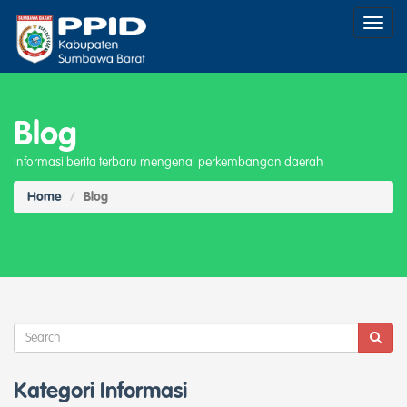
Toggl
naviga
Blog
Informasi berita terbaru mengenai perkembangan daerah
Home
Blog
Kategori Informasi