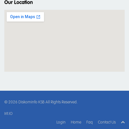
Our Location
© 2026
Diskominfo KSB
All Rights Reserved.
Irit.IO
Login
Home
Faq
Contact Us