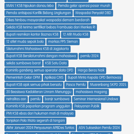
MAN 1 KSB hijaukan danau lebo
Pemda gelar operasi pasar murah
Pemda antisipasi Konflik Bidang Lingkungan
Waspadai Penyakit DBD
Dikes himbau masyarakat waspadai demam berdarah
Sekda KSB terima sertifikat bebas Frambusia dari Menkes RI
Bupati resmikan kantor Baznas KSB
12 Atlit Muda KSB
12 atlet muda sepak bola
markas PPS Sleman
Silaturrahmi Mahasiswa KSB di Jogjakarta
Bupati KSB Bersilaturrahmi dengan mahasiswa
pemilu 2024
sekda sumbawa barat
KSB Satu Data
Kominfo gandeng semua operator data OPD
Harga Beras Naik
Pemerintah Gelar OPM
Aplikasi CMS
Bupati Minta Kepala OPD Berinovasi
Bupati KSB ajak semua pihak bersatu
Pasca Pemilu
Musrenbang SKPD 2025
20 Beasiswa Kedokteran Unram Menunggu
mahasiswa magang
netralitas asn
pemilu
banjir sumbawa
Seminar Internasional Undova
Kominfo KSB paparkan program unggulan
Pelayanan Publik
PMI KSB ebas dari hukuman mati di malaysia
Tanjakan Pola Mata segerah di tangani
Akhir Januari 2024 Penyusunan APBDes Tuntas
ASN Sukseskan Pemilu 2024