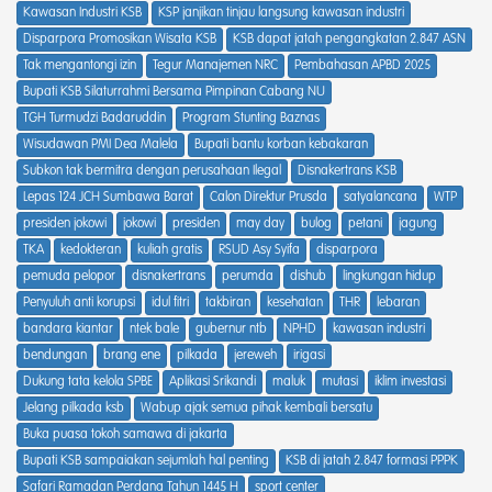
Kawasan Industri KSB
KSP janjikan tinjau langsung kawasan industri
Disparpora Promosikan Wisata KSB
KSB dapat jatah pengangkatan 2.847 ASN
Tak mengantongi izin
Tegur Manajemen NRC
Pembahasan APBD 2025
Bupati KSB Silaturrahmi Bersama Pimpinan Cabang NU
TGH Turmudzi Badaruddin
Program Stunting Baznas
Wisudawan PMI Dea Malela
Bupati bantu korban kebakaran
Subkon tak bermitra dengan perusahaan Ilegal
Disnakertrans KSB
Lepas 124 JCH Sumbawa Barat
Calon Direktur Prusda
satyalancana
WTP
presiden jokowi
jokowi
presiden
may day
bulog
petani
jagung
TKA
kedokteran
kuliah gratis
RSUD Asy Syifa
disparpora
pemuda pelopor
disnakertrans
perumda
dishub
lingkungan hidup
Penyuluh anti korupsi
idul fitri
takbiran
kesehatan
THR
lebaran
bandara kiantar
ntek bale
gubernur ntb
NPHD
kawasan industri
bendungan
brang ene
pilkada
jereweh
irigasi
Dukung tata kelola SPBE
Aplikasi Srikandi
maluk
mutasi
iklim investasi
Jelang pilkada ksb
Wabup ajak semua pihak kembali bersatu
Buka puasa tokoh samawa di jakarta
Bupati KSB sampaiakan sejumlah hal penting
KSB di jatah 2.847 formasi PPPK
Safari Ramadan Perdana Tahun 1445 H
sport center