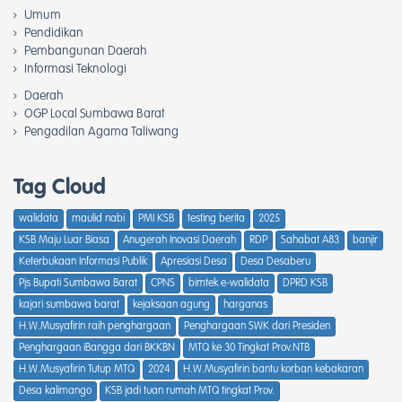
Umum
Pendidikan
Pembangunan Daerah
Informasi Teknologi
Daerah
OGP Local Sumbawa Barat
Pengadilan Agama Taliwang
Tag Cloud
walidata
maulid nabi
PMI KSB
testing berita
2025
KSB Maju Luar Biasa
Anugerah Inovasi Daerah
RDP
Sahabat A83
banjir
Keterbukaan Informasi Publik
Apresiasi Desa
Desa Desaberu
Pjs Bupati Sumbawa Barat
CPNS
bimtek e-walidata
DPRD KSB
kajari sumbawa barat
kejaksaan agung
harganas
H.W.Musyafirin raih penghargaan
Penghargaan SWK dari Presiden
Penghargaan iBangga dari BKKBN
MTQ ke 30 Tingkat Prov.NTB
H.W.Musyafirin Tutup MTQ
2024
H.W.Musyafirin bantu korban kebakaran
Desa kalimango
KSB jadi tuan rumah MTQ tingkat Prov.