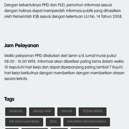
Dengan terbentuknya PPID dan PLID, pemohon informasi sesuai
dengan haknya dapat memperoleh informasi publik yang dihasilkan
oleh Pemerintah KSB sesuai dengan ketentuan UU No. 14 Tahun 2008.
Jam Pelayanan
Waktu pelayanan PPID dilakukan dari Senin s/d Jumat mulai pukul
08.00 - 16.00 WITA. Informasi akan diberikan paling lama dalam waktu
10 (sepuluh) hari kerja dan dapat diperpanjang paling lambat 7 (tujuh)
hari kerja berikutnya dengan memberikan dengan memberikan alasan
secara tertulis.
Tags
WALIDATA
MAULID NABI
PMI KSB
TESTING BERITA
KSB MAJU LUAR BIASA
2025
ANUGERAH INOVASI DAERAH