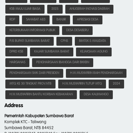
KSB MAJU LUAR BIASA
2025
ANUGERAH INOVASI DAERAH
RDP
SAHABAT A83
BANJIR
APRESIASI DESA
KETERBUKAAN INFORMASI PUBLIK
DESA DESABERU
PJS BUPATI SUMBAWA BARAT
CPNS
BIMTEK E-WALIDATA
DPRD KSB
KAJARI SUMBAWA BARAT
KEJAKSAAN AGUNG
HARGANAS
PENGHARGAAN IBANGGA DARI BKKBN
PENGHARGAAN SWK DARI PRESIDEN
H.W.MUSYAFIRIN RAIH PENGHARGAAN
MTQ KE 30 TINGKAT PROV.NTB
H.W.MUSYAFIRIN TUTUP MTQ
2024
H.W.MUSYAFIRIN BANTU KORBAN KEBAKARAN
DESA KALIMANGO
Address
Pemerintah Kabupaten Sumbawa Barat
Komplek KTC - Taliwang
Sumbawa Barat, NTB 84452