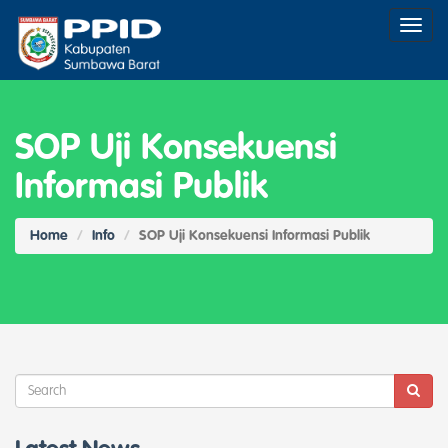
Toggl
naviga
SOP Uji Konsekuensi
Informasi Publik
Home
Info
SOP Uji Konsekuensi Informasi Publik